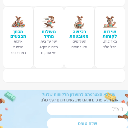
שירות
רכישה
משלוח
מגוון
לקוחות
מאובטחת
מהיר
מבצעים
באדיבות,
תשלומים
ישר עד בית
איכות
מכל הלב
מאובטחים
הלקוח תוך 4
מצוינת
ימי עסקים
במחיר טוב
עוד לא הצטרפתם למועדון הלקוחות שלנו?
אנא מלאו פרטים ותהנו ממבצעים חמים לפני כולם!
שלח טופס