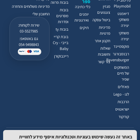
פלימובייל -
ספר
בובות פרווה
Playmobil
מגזין
מדיניות משלוחים והחזרה
כלי כתיבה
בובות
צעצועים
דיאמנט
החשבון שלי
יומנים
מסרטים
משחקי
ביטול עסקה
ואירגוניות
וסדרות
שירות לקוחות:
יצירה
מדיניות
תיקים
בובות ty
03-5527985
משחקי
פרטיות
בובת קריי
גם בווטסאפ:
יצירה
תקנון אתר
בייבי - Cry
054-9498843
פוקסמיינד
שאלות
Baby
רבנסבורגר
ותשובות
ריינבוקורן
Ravensburger
צור קשר
המשחקים
של חיים
שפיר
פאזלים
לגו - Lego
הרכבות
ישראטויס
קודקוד
© 2026 מדילנד. כל הזכויות
באתר זה נעשה שימוש בעוגיות וטכנולוגיות איסוף מידע לחוויית
הצהרת נגישות
משלוח מהיר