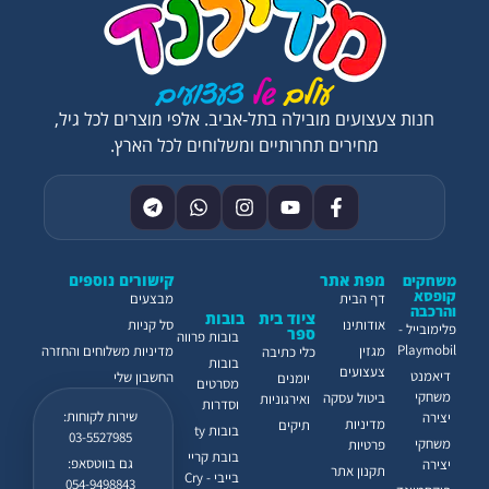
חנות צעצועים מובילה בתל-אביב. אלפי מוצרים לכל גיל,
מחירים תחרותיים ומשלוחים לכל הארץ.
מפת אתר
קישורים נוספים
משחקים
קופסא
דף הבית
מבצעים
והרכבה
ציוד בית
בובות
אודותינו
סל קניות
פלימובייל -
ספר
בובות פרווה
Playmobil
מגזין
מדיניות משלוחים והחזרה
כלי כתיבה
בובות
צעצועים
דיאמנט
החשבון שלי
יומנים
מסרטים
משחקי
ביטול עסקה
ואירגוניות
וסדרות
שירות לקוחות:
יצירה
מדיניות
תיקים
בובות ty
03-5527985
משחקי
פרטיות
בובת קריי
גם בווטסאפ:
יצירה
תקנון אתר
בייבי - Cry
054-9498843