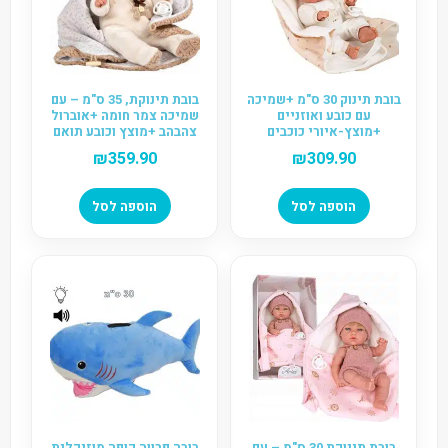
בובת תינוק 30 ס"מ +שמיכה
בובת תינוקת, 35 ס"מ – עם
עם כובע ואוזניים
שמיכה צמר חומה +אוברול
+מוצץ-איורי כוכבים
צהבהב +מוצץ וכובע תואם
"NATAL"
לשמיכה "Babyto Marron"
₪
359.90
₪
309.90
הוספה לסל
הוספה לסל
בובת תינוקת 30 ס"מ – עם
בובה פרווה קופה מוזיקלית