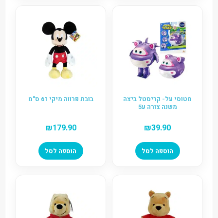
מטוסי על- קריסטל ביצה
בובת פרווה מיקי 61 ס"מ
משנה צורה ע5
₪
179.90
₪
39.90
הוספה לסל
הוספה לסל