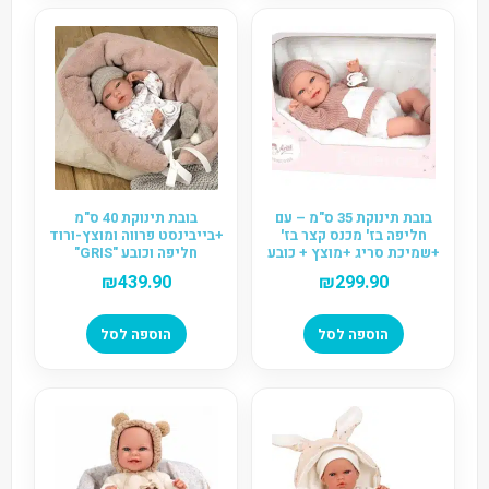
בובת תינוקת 35 ס"מ – עם
בובת תינוקת 40 ס"מ
חליפה בז' מכנס קצר בז'
+בייבינסט פרווה ומוצץ-ורוד
+שמיכת סריג +מוצץ + כובע
חליפה וכובע "GRIS"
– "Babyto Rosa"
₪
439.90
₪
299.90
הוספה לסל
הוספה לסל