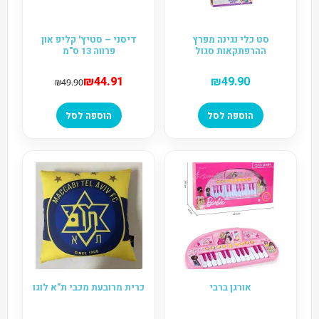
סט כלי נגינה מפרץ
דיסני – סטיץ' קליפ און
ההרפתקאות סגול
פרווה 13 ס"מ
₪
44.91
₪
49.90
₪
49.90
הוספה לסל
הוספה לסל
אורגן ברבי
כרית מרובעת מכבי ת"א לוגו