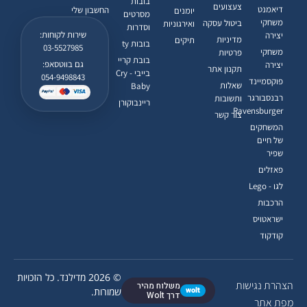
בובות
צעצועים
דיאמנט
החשבון שלי
יומנים
מסרטים
משחקי
ביטול עסקה
ואירגוניות
וסדרות
שירות לקוחות:
יצירה
מדיניות
תיקים
בובות ty
03-5527985
משחקי
פרטיות
בובת קריי
גם בווטסאפ:
יצירה
תקנון אתר
בייבי - Cry
054-9498843
פוקסמיינד
שאלות
Baby
רבנסבורגר
ותשובות
ריינבוקורן
Ravensburger
צור קשר
המשחקים
של חיים
שפיר
פאזלים
לגו - Lego
הרכבות
ישראטויס
קודקוד
© 2026 מדילנד. כל הזכויות
הצהרת נגישות
משלוח מהיר
wolt
שמורות.
דרך Wolt
מפת אתר