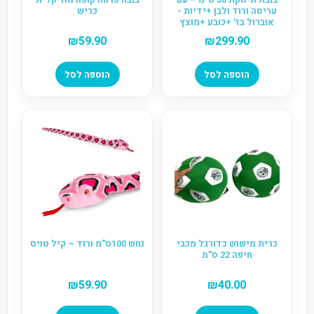
עריסה ורוד ולבן +ידיות -
כריש
אוברול בז' +כובע +מוצץ
"Babyto Beige"
₪
59.90
₪
299.90
הוספה לסל
הוספה לסל
כרית מישוש כדורגל מכבי
נחש 100ס"מ ורוד – קיל טויס
חיפה 22 ס"מ
₪
59.90
₪
40.00