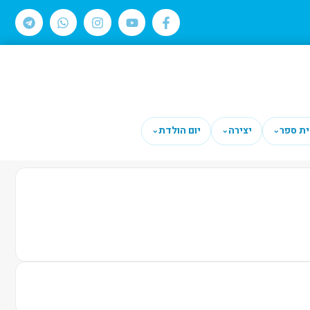
ית ספר
יצירה
יום הולדת
⌄
⌄
⌄