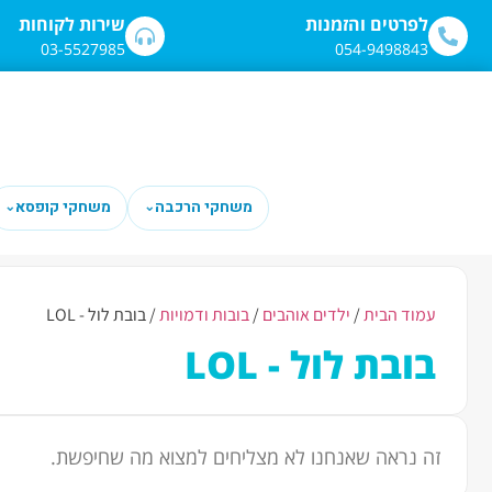
לתוכן
לפרטים והזמנות
שירות לקוחות
03-5527985
054-9498843
משחקי הרכבה
משחקי קופסא
⌄
⌄
עמוד הבית
/
ילדים אוהבים
/
בובות ודמויות
/ בובת לול - LOL
בובת לול - LOL
זה נראה שאנחנו לא מצליחים למצוא מה שחיפשת.