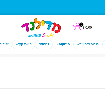
0
₪
0.00
בובות ודמויות
תינוקות
להיטים
מוצרי קיץ
ציוד ב
⌄
⌄
⌄