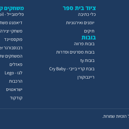
ציוד בית ספר
משחקים קו
כלי כתיבה
פלימובייל - Playmobil
יומנים ואירגוניות
דיאמנט משחק
תיקים
משחקי יצירה
בובות
פוקסמיינד
בובות פרווה
רבנסבורגר Ravensburger
בובות מסרטים וסדרות
המשחקים של 
בובות ty
פאזלים
בובת קריי בייבי - Cry Baby
לגו - Lego
ריינבוקורן
הרכבות
ישראטויס
קודקוד