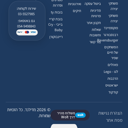
משחקי
ביטול עסקה
ואירגוניות
וסדרות
שירות לקוחות:
יצירה
מדיניות
תיקים
בובות ty
03-5527985
משחקי
פרטיות
בובת קריי
גם בווטסאפ:
יצירה
תקנון אתר
בייבי - Cry
054-9498843
פוקסמיינד
שאלות
Baby
רבנסבורגר
ותשובות
ריינבוקורן
Ravensburger
צור קשר
המשחקים
של חיים
שפיר
פאזלים
לגו - Lego
הרכבות
ישראטויס
קודקוד
© 2026 מדילנד. כל הזכויות
הצהרת נגישות
משלוח מהיר
wolt
שמורות.
דרך Wolt
מפת אתר