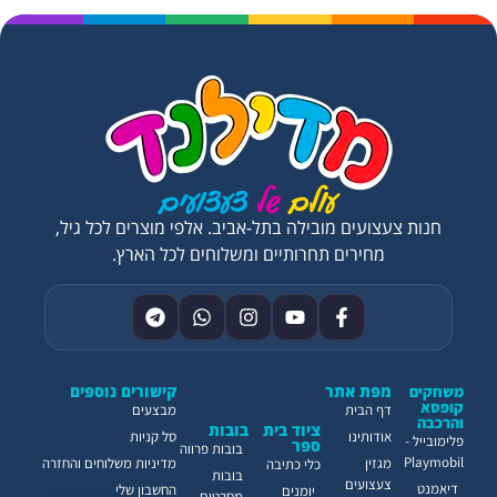
חנות צעצועים מובילה בתל-אביב. אלפי מוצרים לכל גיל,
מחירים תחרותיים ומשלוחים לכל הארץ.
מפת אתר
קישורים נוספים
משחקים
קופסא
דף הבית
מבצעים
והרכבה
ציוד בית
בובות
אודותינו
סל קניות
פלימובייל -
ספר
בובות פרווה
Playmobil
מגזין
מדיניות משלוחים והחזרה
כלי כתיבה
בובות
צעצועים
דיאמנט
החשבון שלי
יומנים
מסרטים