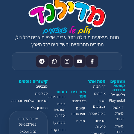
חנות צעצועים מובילה בתל-אביב. אלפי מוצרים לכל גיל,
מחירים תחרותיים ומשלוחים לכל הארץ.
מפת אתר
קישורים נוספים
משחקים
קופסא
דף הבית
מבצעים
והרכבה
ציוד בית
בובות
אודותינו
סל קניות
פלימובייל -
ספר
בובות פרווה
Playmobil
מגזין
מדיניות משלוחים והחזרה
כלי כתיבה
בובות
צעצועים
דיאמנט
החשבון שלי
יומנים
מסרטים
משחקי
ביטול עסקה
ואירגוניות
וסדרות
שירות לקוחות:
יצירה
מדיניות
תיקים
בובות ty
03-5527985
משחקי
פרטיות
בובת קריי
גם בווטסאפ:
יצירה
תקנון אתר