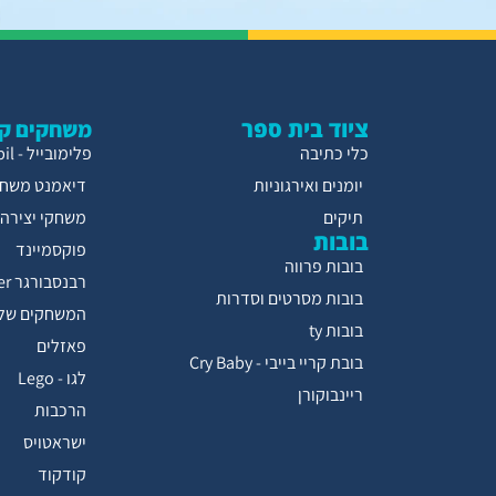
ציוד בית ספר
משחקים קו
כלי כתיבה
פלימובייל - Playmobil
יומנים ואירגוניות
דיאמנט משחק
תיקים
משחקי יצירה
בובות
פוקסמיינד
בובות פרווה
רבנסבורגר Ravensburger
בובות מסרטים וסדרות
המשחקים של 
בובות ty
פאזלים
בובת קריי בייבי - Cry Baby
לגו - Lego
ריינבוקורן
הרכבות
ישראטויס
קודקוד