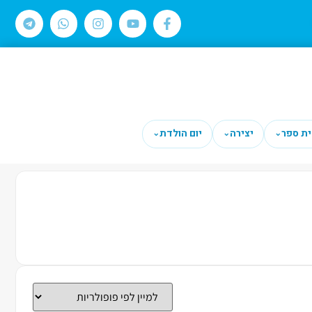
ית ספר
יצירה
יום הולדת
⌄
⌄
⌄