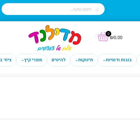
0
₪
0.00
בובות ודמויות
תינוקות
להיטים
מוצרי קיץ
ציוד ב
⌄
⌄
⌄