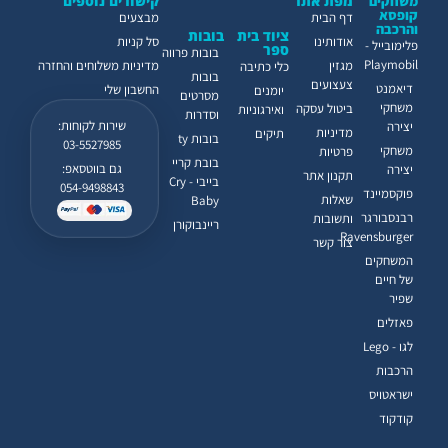
מפת אתר
קישורים נוספים
משחקים
קופסא
דף הבית
מבצעים
והרכבה
ציוד בית
בובות
אודותינו
סל קניות
פלימובייל -
ספר
בובות פרווה
Playmobil
מגזין
מדיניות משלוחים והחזרה
כלי כתיבה
בובות
צעצועים
דיאמנט
החשבון שלי
יומנים
מסרטים
משחקי
ביטול עסקה
ואירגוניות
וסדרות
שירות לקוחות:
יצירה
מדיניות
תיקים
בובות ty
03-5527985
משחקי
פרטיות
בובת קריי
גם בווטסאפ:
יצירה
תקנון אתר
בייבי - Cry
054-9498843
פוקסמיינד
שאלות
Baby
רבנסבורגר
ותשובות
ריינבוקורן
Ravensburger
צור קשר
המשחקים
של חיים
שפיר
פאזלים
לגו - Lego
הרכבות
ישראטויס
קודקוד