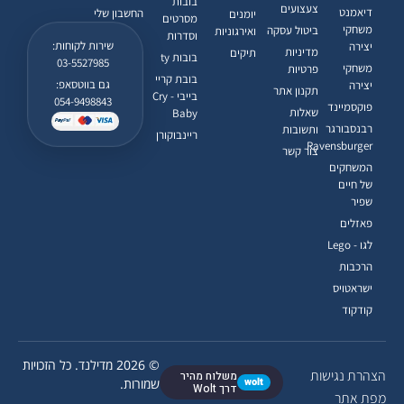
בובות
צעצועים
דיאמנט
החשבון שלי
יומנים
מסרטים
משחקי
ביטול עסקה
ואירגוניות
וסדרות
שירות לקוחות:
יצירה
מדיניות
תיקים
בובות ty
03-5527985
משחקי
פרטיות
בובת קריי
גם בווטסאפ:
יצירה
תקנון אתר
בייבי - Cry
054-9498843
פוקסמיינד
שאלות
Baby
רבנסבורגר
ותשובות
ריינבוקורן
Ravensburger
צור קשר
המשחקים
של חיים
שפיר
פאזלים
לגו - Lego
הרכבות
ישראטויס
קודקוד
© 2026 מדילנד. כל הזכויות
הצהרת נגישות
משלוח מהיר
wolt
שמורות.
דרך Wolt
מפת אתר