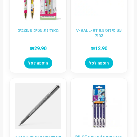
עט פילוט V-BALL-RT 0.5
מארז זוג עטים מעוצבים
כחול
₪
29.90
₪
12.90
הוספה לסל
הוספה לסל
מארז עטים 4 צבעים PILOT
עט שרטוט מקצועי שטדלר