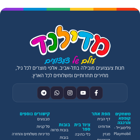
חנות צעצועים מובילה בתל-אביב. אלפי מוצרים לכל גיל,
מחירים תחרותיים ומשלוחים לכל הארץ.
מפת אתר
קישורים נוספים
משחקים
קופסא
דף הבית
מבצעים
והרכבה
ציוד בית
בובות
אודותינו
סל קניות
פלימובייל -
ספר
בובות פרווה
Playmobil
מגזין
מדיניות משלוחים והחזרה
כלי כתיבה
בובות
צעצועים