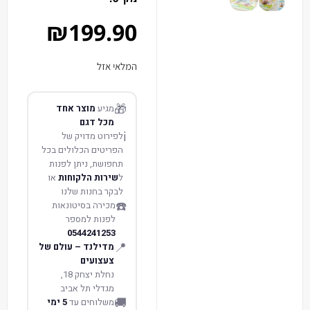
₪
199.90
המלאי אזל
🎁
מגיע
מוצר אחד
מכל דגם
ℹ️
לפירוט מדויק של
הפריטים הכלולים בכל
תחפושת, ניתן לפנות
ל
שירות הלקוחות
או
לבקר בחנות שלנו
☎️
מכירה בסיטונאות
לפנות למספר
0544241253
📍
מדילנד – עולם של
צעצועים
נחלת יצחק 18,
מגדלי תל אביב
🚚
משלוחים עד
5 ימי