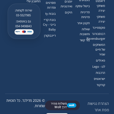
דיאמנט
החשבון שלי
יומנים
מסרטים
משחקי
ביטול עסקה
ואירגוניות
וסדרות
שירות לקוחות:
יצירה
מדיניות
תיקים
בובות ty
03-5527985
משחקי
פרטיות
בובת קריי
גם בווטסאפ:
יצירה
תקנון אתר
בייבי - Cry
054-9498843
פוקסמיינד
שאלות
Baby
רבנסבורגר
ותשובות
ריינבוקורן
Ravensburger
צור קשר
המשחקים
של חיים
שפיר
פאזלים
לגו - Lego
הרכבות
ישראטויס
קודקוד
© 2026 מדילנד. כל הזכויות
הצהרת נגישות
משלוח מהיר
wolt
שמורות.
דרך Wolt
מפת אתר