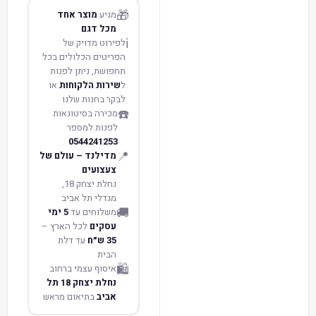
🎁
מגיע
מוצר אחד
מכל דגם
ℹ️
לפירוט מדויק של
הפריטים הכלולים בכל
תחפושת, ניתן לפנות
ל
שירות הלקוחות
או
לבקר בחנות שלנו
☎️
מכירה בסיטונאות
לפנות למספר
0544241253
📍
מדילנד – עולם של
צעצועים
נחלת יצחק 18,
מגדלי תל אביב
🚚
משלוחים עד
5 ימי
עסקים
לכל הארץ –
35 ש״ח
עד דלת
הבית
🛍️
איסוף עצמי ברחוב
נחלת יצחק 18 תל
אביב
בתיאום מראש