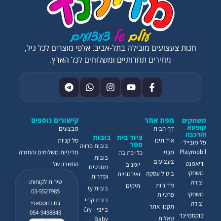
חנות צעצועים מובילה בתל-אביב. אלפי מוצרים לכל גיל,
מחירים תחרותיים ומשלוחים לכל הארץ.
מפת אתר
קישורים נוספים
משחקים
קופסא
דף הבית
מבצעים
והרכבה
ציוד בית
בובות
אודותינו
סל קניות
פלימובייל -
ספר
בובות פרווה
Playmobil
מגזין
מדיניות משלוחים והחזרה
כלי כתיבה
בובות
צעצועים
דיאמנט
החשבון שלי
יומנים
מסרטים
משחקי
ביטול עסקה
ואירגוניות
וסדרות
שירות לקוחות:
יצירה
מדיניות
תיקים
בובות ty
03-5527985
משחקי
פרטיות
בובת קריי
גם בווטסאפ:
יצירה
תקנון אתר
בייבי - Cry
054-9498843
פוקסמיינד
שאלות
Baby