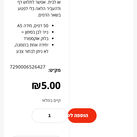
או לבית. אפשר לתלוש דף
ולהעביר הלאה בלי לפגוע
בשאר הדפים.
50 דפים, מידה A5
נייר לבן בסימון =
בלוק אוקספורד
יחידה אחת בהזמנה,
לא ניתן לבחור צבע
7290006526427
מק׳׳ט:
₪
5.00
קיים במלאי
הוספה לסל