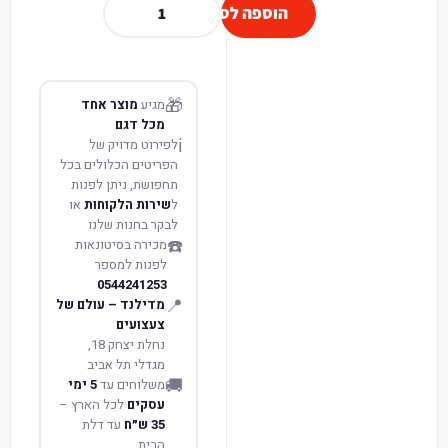
הוספה לסל
🎁
מגיע
מוצר אחד
מכל דגם
ℹ️
לפירוט מדויק של
הפריטים הכלולים בכל
תחפושת, ניתן לפנות
ל
שירות הלקוחות
או
לבקר בחנות שלנו
☎️
מכירה בסיטונאות
לפנות למספר
0544241253
📍
מדילנד – עולם של
צעצועים
נחלת יצחק 18,
מגדלי תל אביב
🚚
משלוחים עד
5 ימי
עסקים
לכל הארץ –
35 ש״ח
עד דלת
הבית