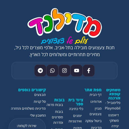
חנות צעצועים מובילה בתל-אביב. אלפי מוצרים לכל גיל,
מחירים תחרותיים ומשלוחים לכל הארץ.
מפת אתר
קישורים נוספים
משחקים
קופסא
דף הבית
מבצעים
והרכבה
ציוד בית
בובות
אודותינו
סל קניות
פלימובייל -
ספר
בובות פרווה
Playmobil
מגזין
מדיניות משלוחים והחזרה
כלי כתיבה
בובות
צעצועים
דיאמנט
החשבון שלי
יומנים
מסרטים
משחקי
ביטול עסקה
ואירגוניות
וסדרות
שירות לקוחות:
יצירה
מדיניות
תיקים