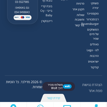
בובות ty
03-5527985
משחקי
פרטיות
בובת קריי
גם בווטסאפ:
יצירה
תקנון אתר
בייבי - Cry
054-9498843
פוקסמיינד
שאלות
Baby
רבנסבורגר
ותשובות
ריינבוקורן
Ravensburger
צור קשר
המשחקים
של חיים
שפיר
פאזלים
לגו - Lego
הרכבות
ישראטויס
קודקוד
© 2026 מדילנד. כל הזכויות
הצהרת נגישות
משלוח מהיר
wolt
שמורות.
דרך Wolt
מפת אתר
יצירת קשר