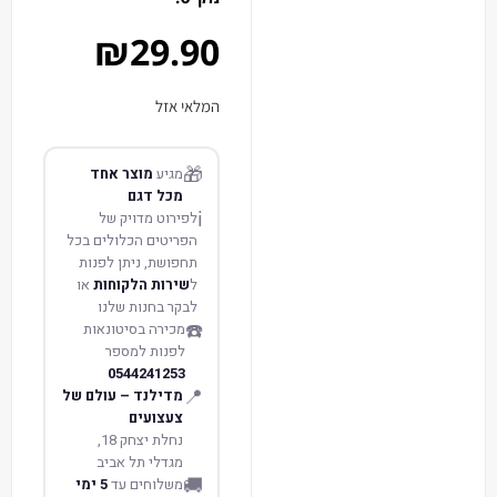
₪
29.90
המלאי אזל
🎁
מגיע
מוצר אחד
מכל דגם
ℹ️
לפירוט מדויק של
הפריטים הכלולים בכל
תחפושת, ניתן לפנות
ל
שירות הלקוחות
או
לבקר בחנות שלנו
☎️
מכירה בסיטונאות
לפנות למספר
0544241253
📍
מדילנד – עולם של
צעצועים
נחלת יצחק 18,
מגדלי תל אביב
🚚
משלוחים עד
5 ימי