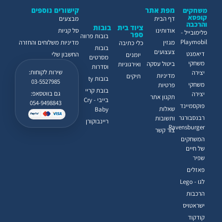
מפת אתר
קישורים נוספים
משחקים
קופסא
דף הבית
מבצעים
והרכבה
ציוד בית
בובות
אודותינו
סל קניות
פלימובייל -
ספר
בובות פרווה
Playmobil
מגזין
מדיניות משלוחים והחזרה
כלי כתיבה
בובות
צעצועים
דיאמנט
החשבון שלי
יומנים
מסרטים
משחקי
ביטול עסקה
ואירגוניות
וסדרות
שירות לקוחות:
יצירה
מדיניות
תיקים
בובות ty
03-5527985
משחקי
פרטיות
בובת קריי
גם בווטסאפ:
יצירה
תקנון אתר
בייבי - Cry
054-9498843
פוקסמיינד
שאלות
Baby
רבנסבורגר
ותשובות
ריינבוקורן
Ravensburger
צור קשר
המשחקים
של חיים
שפיר
פאזלים
לגו - Lego
הרכבות
ישראטויס
קודקוד