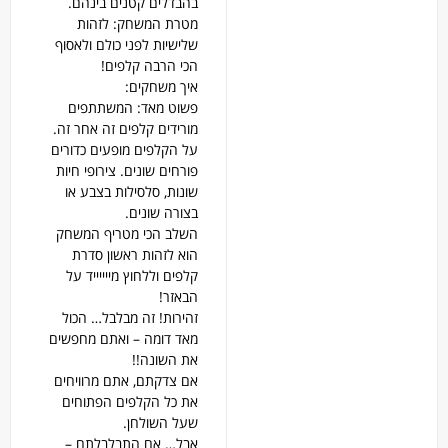
בהבדלים קטנים בינהם.
מטרת המשחק: לזהות
שלישיות לפני כולם ולאסוף
הכי הרבה קלפים!
איך משחקים:
פשוט מאד: המשתתפים
מורידים קלפים זה אחר זה.
על הקלפים מופעים כדורים
פורחים שונים. צירופי חיות
שונות, סלסילות בצבע או
בצורה שונים.
השלב הכי מטריף המשחק
הוא לזהות ראשון סדרת
קלפים וללחוץ מייייייד על
הבאזר!
זהירות! זה מבלבל… הכול
מאד דומה – ואתם מחפשים
את השונה!!
אם צדקתם, אתם מרוויחים
את כל הקלפים הפתוחים
שעל השולחן.
אבל… אם התבלבלתם –