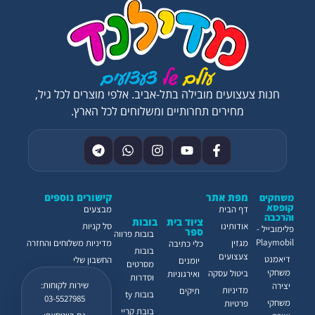
חנות צעצועים מובילה בתל-אביב. אלפי מוצרים לכל גיל,
מחירים תחרותיים ומשלוחים לכל הארץ.
מפת אתר
קישורים נוספים
משחקים
קופסא
דף הבית
מבצעים
והרכבה
ציוד בית
בובות
אודותינו
סל קניות
פלימובייל -
ספר
בובות פרווה
Playmobil
מגזין
מדיניות משלוחים והחזרה
כלי כתיבה
בובות
צעצועים
דיאמנט
החשבון שלי
יומנים
מסרטים
משחקי
ביטול עסקה
ואירגוניות
וסדרות
שירות לקוחות:
יצירה
מדיניות
תיקים
בובות ty
03-5527985
משחקי
פרטיות
בובת קריי