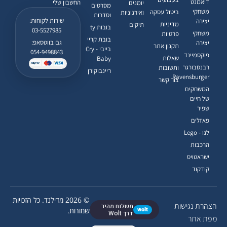
דיאמנט
החשבון שלי
יומנים
מסרטים
משחקי
ביטול עסקה
ואירגוניות
וסדרות
שירות לקוחות:
יצירה
מדיניות
תיקים
בובות ty
03-5527985
משחקי
פרטיות
בובת קריי
גם בווטסאפ:
יצירה
תקנון אתר
בייבי - Cry
054-9498843
פוקסמיינד
שאלות
Baby
רבנסבורגר
ותשובות
ריינבוקורן
Ravensburger
צור קשר
המשחקים
של חיים
שפיר
פאזלים
לגו - Lego
הרכבות
ישראטויס
קודקוד
© 2026 מדילנד. כל הזכויות
הצהרת נגישות
משלוח מהיר
wolt
שמורות.
דרך Wolt
מפת אתר