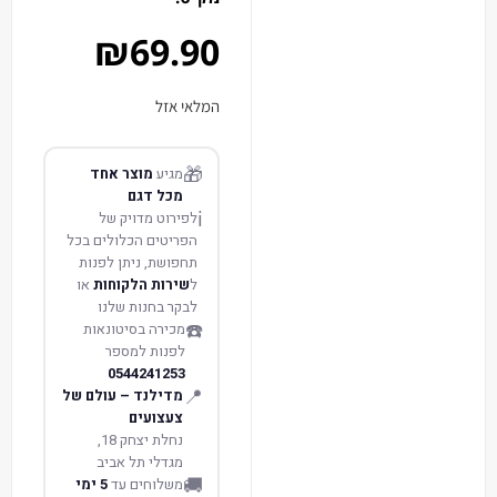
₪
69.90
המלאי אזל
🎁
מגיע
מוצר אחד
מכל דגם
ℹ️
לפירוט מדויק של
הפריטים הכלולים בכל
תחפושת, ניתן לפנות
ל
שירות הלקוחות
או
לבקר בחנות שלנו
☎️
מכירה בסיטונאות
לפנות למספר
0544241253
📍
מדילנד – עולם של
צעצועים
נחלת יצחק 18,
מגדלי תל אביב
🚚
משלוחים עד
5 ימי