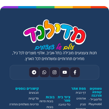
חנות צעצועים מובילה בתל-אביב. אלפי מוצרים לכל גיל,
מחירים תחרותיים ומשלוחים לכל הארץ.
מפת אתר
קישורים נוספים
משחקים
קופסא
דף הבית
מבצעים
והרכבה
ציוד בית
בובות
אודותינו
סל קניות
פלימובייל -
ספר
בובות פרווה
Playmobil
מגזין
מדיניות משלוחים והחזרה
כלי כתיבה
בובות
צעצועים