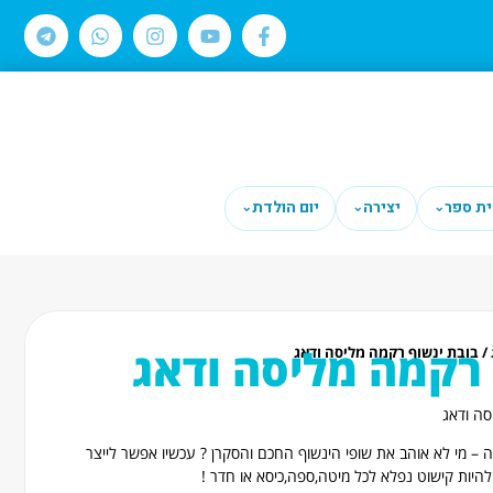
ית ספר
יצירה
יום הולדת
⌄
⌄
⌄
 רקמה מליסה ודאג
/ בובת ינשוף רקמה מליסה ודאג
סה ודאג
דה – מי לא אוהב את שופי הינשוף החכם והסקרן ? עכשיו אפשר לייצר
להיות קישוט נפלא לכל מיטה,ספה,כיסא או חדר !