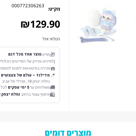
000772306263
מק׳׳ט:
₪
129.90
המלאי אזל
🎁
מגיע
מוצר אחד מכל דגם
ℹ️
לפירוט מדויק של הפריטים הכלולים
☎️
מכירה בסיטונאות לפנות למספר
📍
מדילנד – עולם של צעצועים
נחלת יצחק 18, מגדלי תל אביב
🚚
משלוחים עד
5 ימי עסקים
לכל 
🛍️
איסוף עצמי ברחוב
נחלת יצחק 18 תל אביב
מוצרים דומים