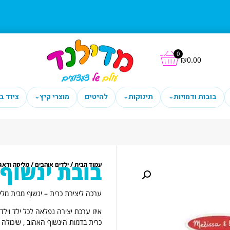
0
₪
0.00
בובות ודמויות
תינוקות
להיטים
מוצרי קיץ
ציוד ב
⌄
⌄
⌄
בובת ינשוף
/
/
עמוד הבית
ילדים אוהבים
מליסה ודאג
ערכה ליצירת כרית – ינשוף מבית מלי
איזו ערכת יצירה נפלאה לכל ילד ויל
כרית בדמות הינשוף האהוב , שיכולה 