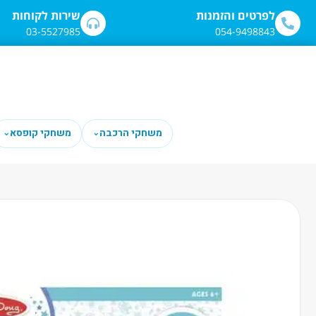
לתוכן
לפרטים והזמנות
שירות לקוחות
03-5527985
054-9498843
משחקי הרכבה
משחקי קופסא
⌄
⌄