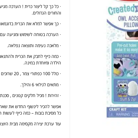
והחורים הגדולים.
· כך אפשר למלא את הכרית בדוגמאות ר
· הערכה בטוחה לשימוש ומגיעה עם הו
· מלאכה נעימה ותוצאה נפלאה.
· כמה כייף לחבק את הכרית ולהתגאו
הילדה ומיוחדת במינה.
· כולל 100 כפתורי צמר , 20 שרוכים עבים,כריכה ותבנית רכה, הוראות עשייה מאויירות ומפורטות.
· מתאים לגילאי 6 והילך.
· זהירות ! מכיל חלקים קטנים , סכנת 
אפשר להכיר לינשוף החדש את שאר ה
כל מסיבת בובות – כמה כייף לעשות חב
עוד ערכת יצירה מקסימה מבית היוצר של a and doug