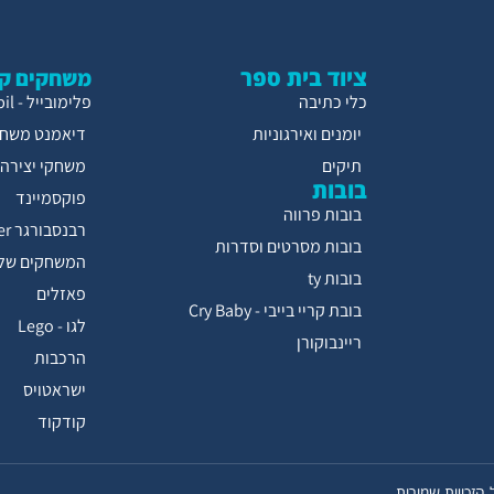
ציוד בית ספר
משחקים קו
כלי כתיבה
פלימובייל - Playmobil
יומנים ואירגוניות
דיאמנט משחק
תיקים
משחקי יצירה
בובות
פוקסמיינד
בובות פרווה
רבנסבורגר Ravensburger
בובות מסרטים וסדרות
המשחקים של 
בובות ty
פאזלים
בובת קריי בייבי - Cry Baby
לגו - Lego
ריינבוקורן
הרכבות
ישראטויס
קודקוד