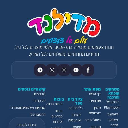
חנות צעצועים מובילה בתל-אביב. אלפי מוצרים לכל גיל,
מחירים תחרותיים ומשלוחים לכל הארץ.
מפת אתר
קישורים נוספים
משחקים
קופסא
דף הבית
מבצעים
והרכבה
ציוד בית
בובות
אודותינו
סל קניות
פלימובייל -
ספר
בובות פרווה
Playmobil
מגזין
מדיניות משלוחים והחזרה
כלי כתיבה
בובות
צעצועים
דיאמנט
החשבון שלי
יומנים
מסרטים
משחקי
ביטול עסקה
ואירגוניות
וסדרות
שירות לקוחות:
יצירה
מדיניות
תיקים