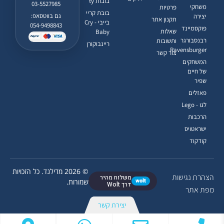
בובות ty
03-5527985
משחקי
פרטיות
בובת קריי
גם בווטסאפ:
יצירה
תקנון אתר
בייבי - Cry
054-9498843
פוקסמיינד
שאלות
Baby
רבנסבורגר
ותשובות
ריינבוקורן
Ravensburger
צור קשר
המשחקים
של חיים
שפיר
פאזלים
לגו - Lego
הרכבות
ישראטויס
קודקוד
© 2026 מדילנד. כל הזכויות
הצהרת נגישות
משלוח מהיר
wolt
שמורות.
דרך Wolt
מפת אתר
יצירת קשר