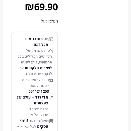
₪
69.90
המלאי אזל
🎁
מגיע
מוצר אחד
מכל דגם
ℹ️
לפירוט מדויק של
הפריטים הכלולים בכל
תחפושת, ניתן לפנות
ל
שירות הלקוחות
או
לבקר בחנות שלנו
☎️
מכירה בסיטונאות
לפנות למספר
0544241253
📍
מדילנד – עולם של
צעצועים
נחלת יצחק 18,
מגדלי תל אביב
🚚
משלוחים עד
5 ימי
עסקים
לכל הארץ –