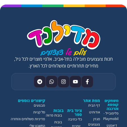
חנות צעצועים מובילה בתל-אביב. אלפי מוצרים לכל גיל,
מחירים תחרותיים ומשלוחים לכל הארץ.
מפת אתר
קישורים נוספים
משחקים
קופסא
דף הבית
מבצעים
והרכבה
ציוד בית
בובות
אודותינו
סל קניות
פלימובייל -
ספר
בובות פרווה
Playmobil
מגזין
מדיניות משלוחים והחזרה
כלי כתיבה
בובות
צעצועים
דיאמנט
החשבון שלי
יומנים