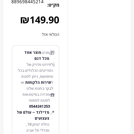
889698445214
מק׳׳ט:
₪
149.90
המלאי אזל
🎁
מגיע
מוצר אחד
מכל דגם
ℹ️
לפירוט מדויק של
הפריטים הכלולים בכל
תחפושת, ניתן לפנות
ל
שירות הלקוחות
או
לבקר בחנות שלנו
☎️
מכירה בסיטונאות
לפנות למספר
0544241253
📍
מדילנד – עולם של
צעצועים
נחלת יצחק 18,
מגדלי תל אביב