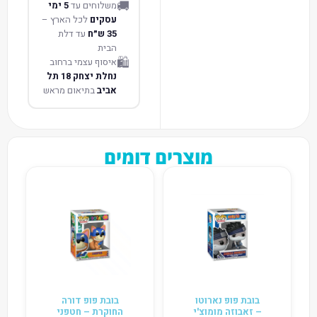
🚚
משלוחים עד
5 ימי
עסקים
לכל הארץ –
35 ש״ח
עד דלת
הבית
🛍️
איסוף עצמי ברחוב
נחלת יצחק 18 תל
אביב
בתיאום מראש
מוצרים דומים
בובת פופ נארוטו
בובת פופ דורה
– זאבוזה מומוצ'י
החוקרת – חטפני