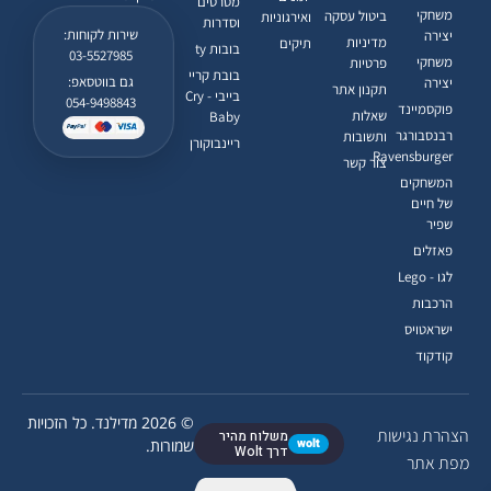
מסרטים
משחקי
ביטול עסקה
ואירגוניות
וסדרות
שירות לקוחות:
יצירה
מדיניות
תיקים
בובות ty
03-5527985
משחקי
פרטיות
בובת קריי
גם בווטסאפ:
יצירה
תקנון אתר
בייבי - Cry
054-9498843
פוקסמיינד
שאלות
Baby
רבנסבורגר
ותשובות
ריינבוקורן
Ravensburger
צור קשר
המשחקים
של חיים
שפיר
פאזלים
לגו - Lego
הרכבות
ישראטויס
קודקוד
© 2026 מדילנד. כל הזכויות
הצהרת נגישות
משלוח מהיר
wolt
שמורות.
דרך Wolt
מפת אתר