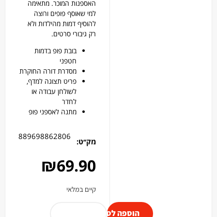
האספנות המוכר. מתאימה
למי שאוסף פופים ורוצה
להוסיף דמות מהילדות ולא
רק גיבורי סרטים.
בובת פופ בדמות
חטפני
מסדרת דורה החוקרת
פריט תצוגה למדף,
לשולחן עבודה או
לחדר
מתנה לאספני פופ
889698862806
מק׳׳ט:
₪
69.90
קיים במלאי
הוספה לסל