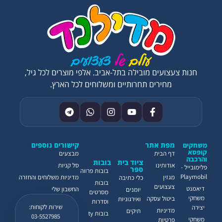
חנות צעצועים מובילה בתל-אביב. אלפי מוצרים לכל גיל,
מחירים תחרותיים ומשלוחים לכל הארץ.
מפת אתר
קישורים נוספים
משחקים
קופסא
דף הבית
מבצעים
והרכבה
ציוד בית
בובות
אודותינו
סל קניות
פלימובייל -
ספר
בובות פרווה
Playmobil
מגזין
מדיניות משלוחים והחזרה
כלי כתיבה
בובות
צעצועים
דיאמנט
החשבון שלי
יומנים
מסרטים
משחקי
ביטול עסקה
ואירגוניות
וסדרות
שירות לקוחות:
יצירה
מדיניות
תיקים
בובות ty
03-5527985
משחקי
פרטיות