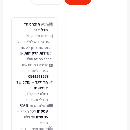
🎁
מגיע
מוצר אחד
מכל דגם
ℹ️
לפירוט מדויק של
הפריטים הכלולים בכל
תחפושת, ניתן לפנות
ל
שירות הלקוחות
או
לבקר בחנות שלנו
☎️
מכירה בסיטונאות
לפנות למספר
0544241253
📍
מדילנד – עולם של
צעצועים
נחלת יצחק 18,
מגדלי תל אביב
🚚
משלוחים עד
5 ימי
עסקים
לכל הארץ –
35 ש״ח
עד דלת
הבית
🛍️
איסוף עצמי ברחוב