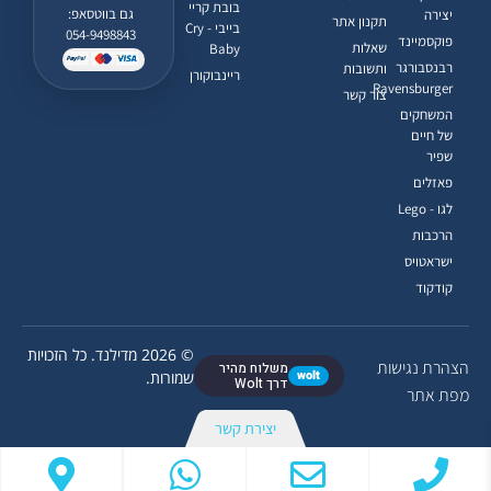
בובת קריי
גם בווטסאפ:
יצירה
תקנון אתר
בייבי - Cry
054-9498843
פוקסמיינד
שאלות
Baby
רבנסבורגר
ותשובות
ריינבוקורן
Ravensburger
צור קשר
המשחקים
של חיים
שפיר
פאזלים
לגו - Lego
הרכבות
ישראטויס
קודקוד
© 2026 מדילנד. כל הזכויות
הצהרת נגישות
משלוח מהיר
wolt
שמורות.
דרך Wolt
מפת אתר
יצירת קשר