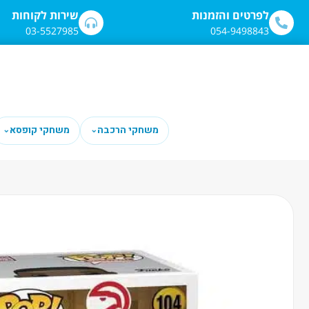
לתוכן
לפרטים והזמנות
שירות לקוחות
03-5527985
054-9498843
משחקי הרכבה
משחקי קופסא
⌄
⌄