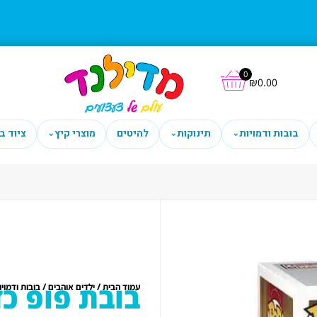
0
₪
0.00
בובות ודמויות
תינוקות
להיטים
מוצרי קיץ
ציוד ב
⌄
⌄
⌄
בובת פופ כדו
/
/
עמוד הבית
ילדים אוהבים
בובות ודמויו