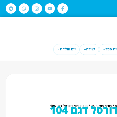
ית ספר
יצירה
יום הולדת
⌄
⌄
⌄
רסל דגם 104
/
/ בובת פופ כדורסל דגם 104
ת
בובות פופ - PoP