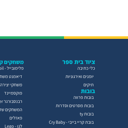
ציוד בית ספר
משחקים קו
כלי כתיבה
פלימובייל - Playmobil
יומנים ואירגוניות
דיאמנט משחק
תיקים
משחקי יצירה
בובות
פוקסמיינד
בובות פרווה
רבנסבורגר Ravensburger
בובות מסרטים וסדרות
המשחקים של 
בובות ty
פאזלים
בובת קריי בייבי - Cry Baby
לגו - Lego