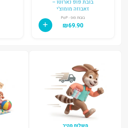
בובת פופ נארוטו –
זאבוזה מומוצ'י
בובות פופ - PoP
₪
69.90
משלוח מהיר