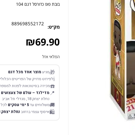
בובת פופ כדורסל דגם 104
889698552172
מק׳׳ט:
₪
69.90
המלאי אזל
🎁
מגיע
מוצר אחד מכל דגם
ℹ️
לפירוט מדויק של הפריטים הכלולים
☎️
מכירה בסיטונאות לפנות למספר
📍
מדילנד – עולם של צעצועים
נחלת יצחק 18, מגדלי תל אביב
🚚
משלוחים עד
5 ימי עסקים
לכל 
🛍️
איסוף עצמי ברחוב
נחלת יצחק 18 תל אביב