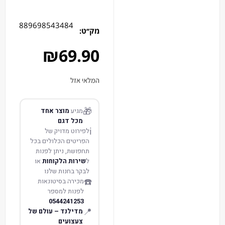
889698543484
מק׳׳ט:
₪
69.90
המלאי אזל
🎁
מגיע
מוצר אחד
מכל דגם
ℹ️
לפירוט מדויק של
הפריטים הכלולים בכל
תחפושת, ניתן לפנות
ל
שירות הלקוחות
או
לבקר בחנות שלנו
☎️
מכירה בסיטונאות
לפנות למספר
0544241253
📍
מדילנד – עולם של
צעצועים