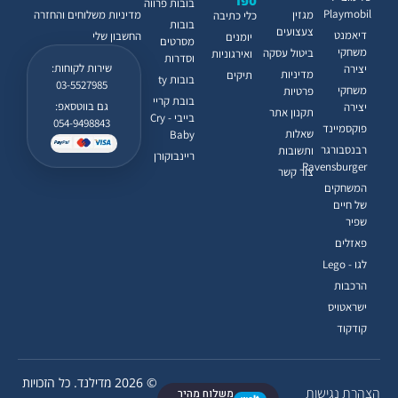
ספר
בובות פרווה
Playmobil
מגזין
מדיניות משלוחים והחזרה
כלי כתיבה
בובות
צעצועים
דיאמנט
החשבון שלי
יומנים
מסרטים
משחקי
ביטול עסקה
ואירגוניות
וסדרות
שירות לקוחות:
יצירה
מדיניות
תיקים
בובות ty
03-5527985
משחקי
פרטיות
בובת קריי
גם בווטסאפ:
יצירה
תקנון אתר
בייבי - Cry
054-9498843
פוקסמיינד
שאלות
Baby
רבנסבורגר
ותשובות
ריינבוקורן
Ravensburger
צור קשר
המשחקים
של חיים
שפיר
פאזלים
לגו - Lego
הרכבות
ישראטויס
קודקוד
© 2026 מדילנד. כל הזכויות
הצהרת נגישות
משלוח מהיר