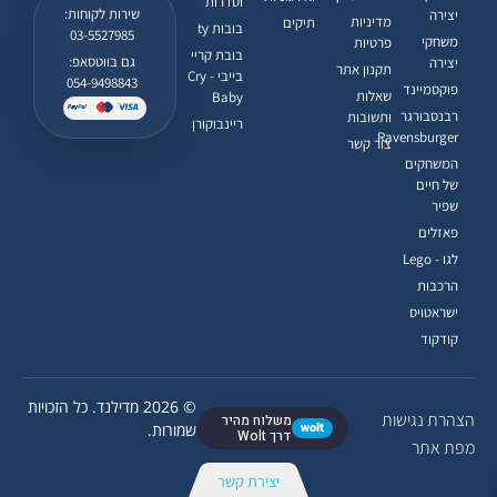
וסדרות
שירות לקוחות:
יצירה
מדיניות
תיקים
בובות ty
03-5527985
משחקי
פרטיות
בובת קריי
גם בווטסאפ:
יצירה
תקנון אתר
בייבי - Cry
054-9498843
פוקסמיינד
שאלות
Baby
רבנסבורגר
ותשובות
ריינבוקורן
Ravensburger
צור קשר
המשחקים
של חיים
שפיר
פאזלים
לגו - Lego
הרכבות
ישראטויס
קודקוד
© 2026 מדילנד. כל הזכויות
הצהרת נגישות
משלוח מהיר
wolt
שמורות.
דרך Wolt
מפת אתר
יצירת קשר