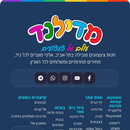
חנות צעצועים מובילה בתל-אביב. אלפי מוצרים לכל גיל,
מחירים תחרותיים ומשלוחים לכל הארץ.
מפת אתר
קישורים נוספים
משחקים
קופסא
דף הבית
מבצעים
והרכבה
ציוד בית
בובות
אודותינו
סל קניות
פלימובייל -
ספר
בובות פרווה
Playmobil
מגזין
מדיניות משלוחים והחזרה
כלי כתיבה
בובות
צעצועים
דיאמנט
החשבון שלי
יומנים
מסרטים
משחקי
ביטול עסקה
ואירגוניות