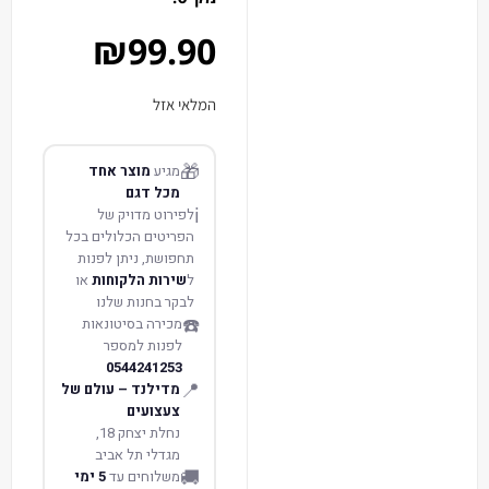
₪
99.90
המלאי אזל
🎁
מגיע
מוצר אחד
מכל דגם
ℹ️
לפירוט מדויק של
הפריטים הכלולים בכל
תחפושת, ניתן לפנות
ל
שירות הלקוחות
או
לבקר בחנות שלנו
☎️
מכירה בסיטונאות
לפנות למספר
0544241253
📍
מדילנד – עולם של
צעצועים
נחלת יצחק 18,
מגדלי תל אביב
🚚
משלוחים עד
5 ימי