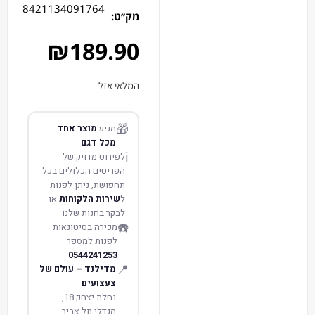
8421134091764
מק׳׳ט:
₪
189.90
המלאי אזל
🎁
מגיע
מוצר אחד
מכל דגם
ℹ️
לפירוט מדויק של
הפריטים הכלולים בכל
תחפושת, ניתן לפנות
ל
שירות הלקוחות
או
לבקר בחנות שלנו
☎️
מכירה בסיטונאות
לפנות למספר
0544241253
📍
מדילנד – עולם של
צעצועים
נחלת יצחק 18,
מגדלי תל אביב