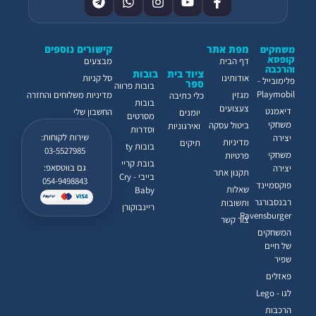
מפת אתר
קישורים נוספים
משחקים
קופסא
דף הבית
מבצעים
והרכבה
ציוד בית
בובות
אודותינו
סל קניות
פלימובייל -
ספר
בובות פרווה
Playmobil
מגזין
מדיניות משלוחים והחזרה
כלי כתיבה
בובות
צעצועים
דיאמנט
החשבון שלי
יומנים
מסרטים
משחקי
ביטול עסקה
ואירגוניות
וסדרות
שירות לקוחות:
יצירה
מדיניות
תיקים
בובות ty
03-5527985
משחקי
פרטיות
בובת קריי
גם בווטסאפ:
יצירה
תקנון אתר
בייבי - Cry
054-9498843
פוקסמיינד
שאלות
Baby
רבנסבורגר
ותשובות
ריינבוקורן
Ravensburger
צור קשר
המשחקים
של חיים
שפיר
פאזלים
לגו - Lego
הרכבות