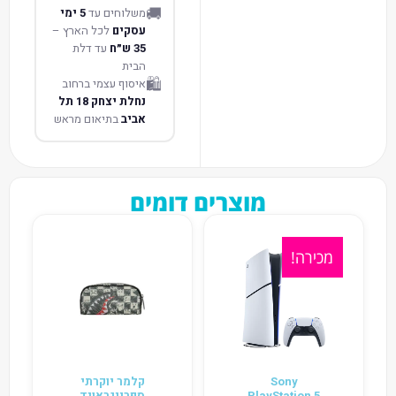
🚚
משלוחים עד
5 ימי
עסקים
לכל הארץ –
35 ש״ח
עד דלת
הבית
🛍️
איסוף עצמי ברחוב
נחלת יצחק 18 תל
אביב
בתיאום מראש
מוצרים דומים
מכירה!
Sony
קלמר יוקרתי
PlayStation 5
ספרייגראונד