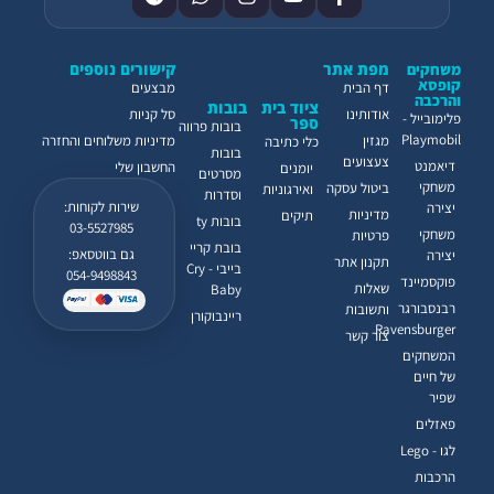
מפת אתר
קישורים נוספים
משחקים
קופסא
דף הבית
מבצעים
והרכבה
ציוד בית
בובות
אודותינו
סל קניות
פלימובייל -
ספר
בובות פרווה
Playmobil
מגזין
מדיניות משלוחים והחזרה
כלי כתיבה
בובות
צעצועים
דיאמנט
החשבון שלי
יומנים
מסרטים
משחקי
ביטול עסקה
ואירגוניות
וסדרות
שירות לקוחות:
יצירה
מדיניות
תיקים
בובות ty
03-5527985
משחקי
פרטיות
בובת קריי
גם בווטסאפ:
יצירה
תקנון אתר
בייבי - Cry
054-9498843
פוקסמיינד
שאלות
Baby
רבנסבורגר
ותשובות
ריינבוקורן
Ravensburger
צור קשר
המשחקים
של חיים
שפיר
פאזלים
לגו - Lego
הרכבות