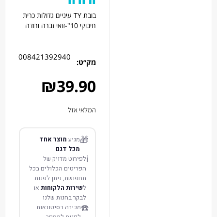
בובת TY עיניים גדולות כרית
חיבוקי 10"-זואי זברה ורודה
008421392940
מק׳׳ט:
₪
39.90
המלאי אזל
🎁
מגיע
מוצר אחד
מכל דגם
ℹ️
לפירוט מדויק של
הפריטים הכלולים בכל
תחפושת, ניתן לפנות
ל
שירות הלקוחות
או
לבקר בחנות שלנו
☎️
מכירה בסיטונאות
לפנות למספר