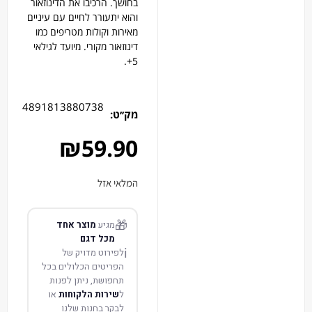
בחושך. הרכיבו את הדינוזאור
והוא יתעורר לחיים עם עיניים
מאירות וקולות מטריפים כמו
דינוזאור מקורי. מיועד לגילאי
5+.
4891813880738
מק׳׳ט:
₪
59.90
המלאי אזל
🎁
מגיע
מוצר אחד
מכל דגם
ℹ️
לפירוט מדויק של
הפריטים הכלולים בכל
תחפושת, ניתן לפנות
ל
שירות הלקוחות
או
לבקר בחנות שלנו