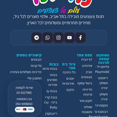
חנות צעצועים מובילה בתל-אביב. אלפי מוצרים לכל גיל,
מחירים תחרותיים ומשלוחים לכל הארץ.
מפת אתר
קישורים נוספים
משחקים
קופסא
דף הבית
מבצעים
והרכבה
ציוד בית
בובות
אודותינו
סל קניות
פלימובייל -
ספר
בובות פרווה
Playmobil
מגזין
מדיניות משלוחים והחזרה
כלי כתיבה
בובות
צעצועים
דיאמנט
החשבון שלי
יומנים
מסרטים
משחקי
ביטול עסקה
ואירגוניות
וסדרות
שירות לקוחות:
יצירה
מדיניות
תיקים
בובות ty
03-5527985
משחקי
פרטיות
בובת קריי
גם בווטסאפ:
יצירה
תקנון אתר
בייבי - Cry
054-9498843
פוקסמיינד
שאלות
Baby
רבנסבורגר
ותשובות
ריינבוקורן
Ravensburger