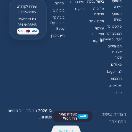
משחקי
ביטול עסקה
ואירגוניות
וסדרות
שירות לקוחות:
יצירה
מדיניות
תיקים
בובות ty
03-5527985
משחקי
פרטיות
בובת קריי
גם בווטסאפ:
יצירה
תקנון אתר
בייבי - Cry
054-9498843
פוקסמיינד
שאלות
Baby
רבנסבורגר
ותשובות
ריינבוקורן
Ravensburger
צור קשר
המשחקים
של חיים
שפיר
פאזלים
לגו - Lego
הרכבות
ישראטויס
קודקוד
© 2026 מדילנד. כל הזכויות
הצהרת נגישות
משלוח מהיר
wolt
שמורות.
דרך Wolt
מפת אתר
יצירת קשר