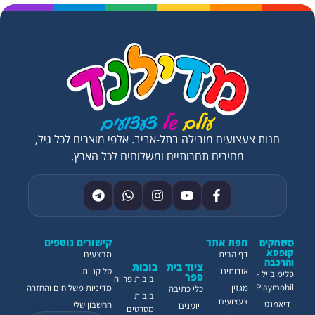
חנות צעצועים מובילה בתל-אביב. אלפי מוצרים לכל גיל,
מחירים תחרותיים ומשלוחים לכל הארץ.
מפת אתר
קישורים נוספים
משחקים
קופסא
דף הבית
מבצעים
והרכבה
ציוד בית
בובות
אודותינו
סל קניות
פלימובייל -
ספר
בובות פרווה
Playmobil
מגזין
מדיניות משלוחים והחזרה
כלי כתיבה
בובות
צעצועים
דיאמנט
החשבון שלי
יומנים
מסרטים