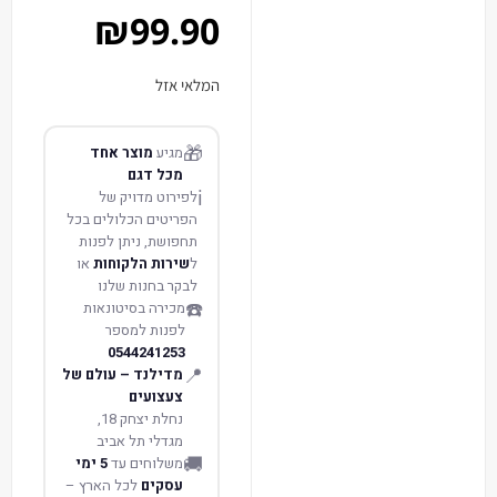
₪
99.90
המלאי אזל
🎁
מגיע
מוצר אחד
מכל דגם
ℹ️
לפירוט מדויק של
הפריטים הכלולים בכל
תחפושת, ניתן לפנות
ל
שירות הלקוחות
או
לבקר בחנות שלנו
☎️
מכירה בסיטונאות
לפנות למספר
0544241253
📍
מדילנד – עולם של
צעצועים
נחלת יצחק 18,
מגדלי תל אביב
🚚
משלוחים עד
5 ימי
עסקים
לכל הארץ –