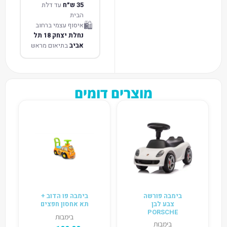
35 ש״ח
עד דלת
הבית
🛍️
איסוף עצמי ברחוב
נחלת יצחק 18 תל
אביב
בתיאום מראש
מוצרים דומים
בימבה פורשה
בימבה פו הדוב +
צבע לבן
תא אחסון חפצים
PORSCHE
בימבות
בימבות