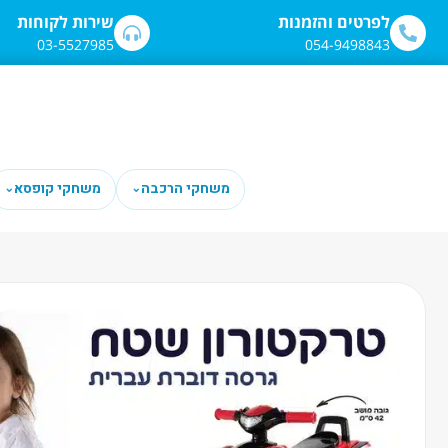
לתוכן
לפרטים והזמנות
שירות לקוחות
03-5527985
054-9498843
משחקי הרכבה
משחקי קופסא
⌄
⌄