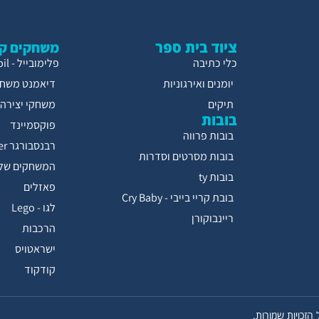
ציוד בית ספר
משחקים קו
כלי כתיבה
פלימובייל - Playmobil
יומנים ואירגוניות
דיאמנט משחק
תיקים
משחקי יצירה
בובות
פוקסמיינד
בובות פרווה
רבנסבורגר Ravensburger
בובות מסרטים וסדרות
המשחקים של 
בובות ty
פאזלים
בובת קריי בייבי - Cry Baby
לגו - Lego
ריינבוקורן
הרכבות
ישראטויס
קודקוד