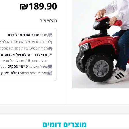
₪
189.90
המלאי אזל
🎁
מגיע
מוצר אחד מכל דגם
ℹ️
לפירוט מדויק של הפריטים הכלולים
☎️
מכירה בסיטונאות לפנות למספר
📍
מדילנד – עולם של צעצועים
נחלת יצחק 18, מגדלי תל אביב
🚚
משלוחים עד
5 ימי עסקים
לכל 
🛍️
איסוף עצמי ברחוב
נחלת יצחק 18 תל אביב
מוצרים דומים