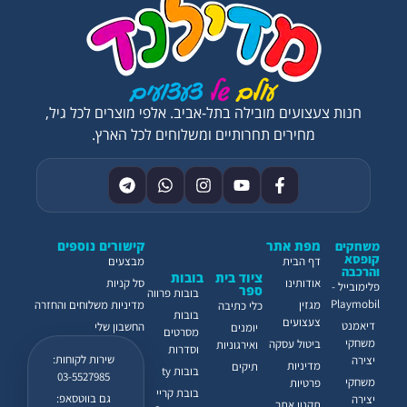
חנות צעצועים מובילה בתל-אביב. אלפי מוצרים לכל גיל,
מחירים תחרותיים ומשלוחים לכל הארץ.
מפת אתר
קישורים נוספים
משחקים
קופסא
דף הבית
מבצעים
והרכבה
ציוד בית
בובות
אודותינו
סל קניות
פלימובייל -
ספר
בובות פרווה
Playmobil
מגזין
מדיניות משלוחים והחזרה
כלי כתיבה
בובות
צעצועים
דיאמנט
החשבון שלי
יומנים
מסרטים
משחקי
ביטול עסקה
ואירגוניות
וסדרות
שירות לקוחות:
יצירה
מדיניות
תיקים
בובות ty
03-5527985
משחקי
פרטיות
בובת קריי
גם בווטסאפ:
יצירה
תקנון אתר