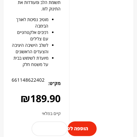
תשומת הלב ומעודדות את
התינוק לזוז.
מוטיב נסיכות לאורך
הבימבה
רכיבים אלקטרוניים
עם צלילים
לשלב הישיבה היציבה
והצעדים הראשונים
מיועדת לשימוש בבית
על משטח חלק
661148622402
מק׳׳ט:
₪
189.90
קיים במלאי
הוספה לסל