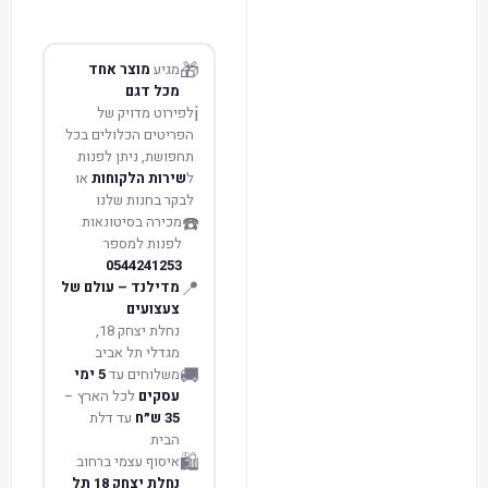
🎁
מגיע
מוצר אחד
מכל דגם
ℹ️
לפירוט מדויק של
הפריטים הכלולים בכל
תחפושת, ניתן לפנות
ל
שירות הלקוחות
או
לבקר בחנות שלנו
☎️
מכירה בסיטונאות
לפנות למספר
0544241253
📍
מדילנד – עולם של
צעצועים
נחלת יצחק 18,
מגדלי תל אביב
🚚
משלוחים עד
5 ימי
עסקים
לכל הארץ –
35 ש״ח
עד דלת
הבית
🛍️
איסוף עצמי ברחוב
נחלת יצחק 18 תל