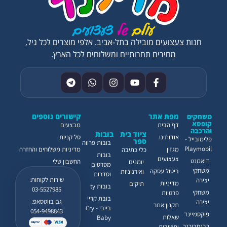
חנות צעצועים מובילה בתל-אביב. אלפי מוצרים לכל גיל,
מחירים תחרותיים ומשלוחים לכל הארץ.
מפת אתר
קישורים נוספים
משחקים
קופסא
דף הבית
מבצעים
והרכבה
ציוד בית
בובות
אודותינו
סל קניות
פלימובייל -
ספר
בובות פרווה
Playmobil
מגזין
מדיניות משלוחים והחזרה
כלי כתיבה
בובות
צעצועים
דיאמנט
החשבון שלי
יומנים
מסרטים
משחקי
ביטול עסקה
ואירגוניות
וסדרות
שירות לקוחות:
יצירה
מדיניות
תיקים
בובות ty
03-5527985
משחקי
פרטיות
בובת קריי
גם בווטסאפ:
יצירה
תקנון אתר
בייבי - Cry
054-9498843
פוקסמיינד
שאלות
Baby
רבנסבורגר
ותשובות