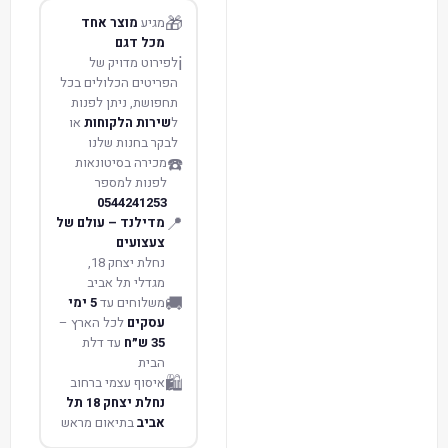
🎁
מגיע
מוצר אחד
מכל דגם
ℹ️
לפירוט מדויק של
הפריטים הכלולים בכל
תחפושת, ניתן לפנות
ל
שירות הלקוחות
או
לבקר בחנות שלנו
☎️
מכירה בסיטונאות
לפנות למספר
0544241253
📍
מדילנד – עולם של
צעצועים
נחלת יצחק 18,
מגדלי תל אביב
🚚
משלוחים עד
5 ימי
עסקים
לכל הארץ –
35 ש״ח
עד דלת
הבית
🛍️
איסוף עצמי ברחוב
נחלת יצחק 18 תל
אביב
בתיאום מראש