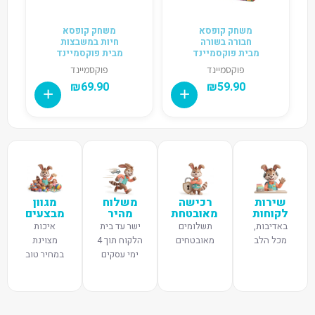
משחק קופסא
משחק קופסא
חבורה בשורה
חיות במשבצות
מבית פוקסמיינד
מבית פוקסמיינד
פוקסמיינד
פוקסמיינד
₪
69.90
₪
59.90
שירות
רכישה
משלוח
מגוון
לקוחות
מאובטחת
מהיר
מבצעים
באדיבות,
תשלומים
ישר עד בית
איכות
מכל הלב
מאובטחים
הלקוח תוך 4
מצוינת
ימי עסקים
במחיר טוב