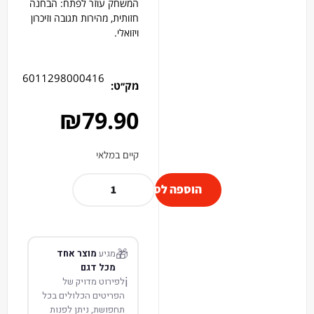
המשחק עוזר לפתח: הבחנה
חזותית, מהירות תגובה וזיכרון
ויזואלי.
6011298000416
מק׳׳ט:
₪
79.90
קיים במלאי
הוספה לסל
🎁
מגיע
מוצר אחד
מכל דגם
ℹ️
לפירוט מדויק של
הפריטים הכלולים בכל
תחפושת, ניתן לפנות