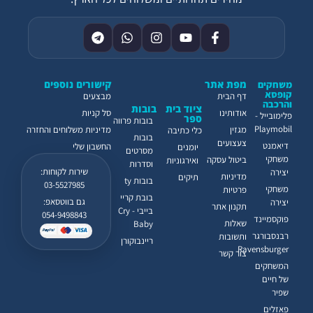
מפת אתר
קישורים נוספים
משחקים
קופסא
דף הבית
מבצעים
והרכבה
ציוד בית
בובות
אודותינו
סל קניות
פלימובייל -
ספר
בובות פרווה
Playmobil
מגזין
מדיניות משלוחים והחזרה
כלי כתיבה
בובות
צעצועים
דיאמנט
החשבון שלי
יומנים
מסרטים
משחקי
ביטול עסקה
ואירגוניות
וסדרות
שירות לקוחות:
יצירה
מדיניות
תיקים
בובות ty
03-5527985
משחקי
פרטיות
בובת קריי
גם בווטסאפ:
יצירה
תקנון אתר
בייבי - Cry
054-9498843
פוקסמיינד
שאלות
Baby
רבנסבורגר
ותשובות
ריינבוקורן
Ravensburger
צור קשר
המשחקים
של חיים
שפיר
פאזלים