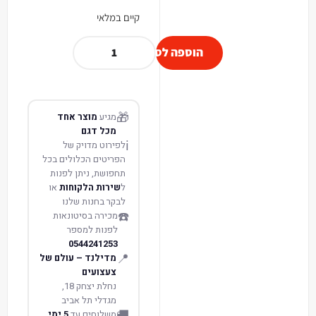
קיים במלאי
הוספה לסל
🎁
מגיע
מוצר אחד
מכל דגם
ℹ️
לפירוט מדויק של
הפריטים הכלולים בכל
תחפושת, ניתן לפנות
ל
שירות הלקוחות
או
לבקר בחנות שלנו
☎️
מכירה בסיטונאות
לפנות למספר
0544241253
📍
מדילנד – עולם של
צעצועים
נחלת יצחק 18,
מגדלי תל אביב
🚚
משלוחים עד
5 ימי