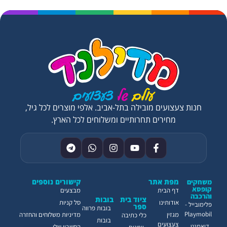
חנות צעצועים מובילה בתל-אביב. אלפי מוצרים לכל גיל,
מחירים תחרותיים ומשלוחים לכל הארץ.
מפת אתר
קישורים נוספים
משחקים
קופסא
דף הבית
מבצעים
והרכבה
ציוד בית
בובות
אודותינו
סל קניות
פלימובייל -
ספר
בובות פרווה
Playmobil
מגזין
מדיניות משלוחים והחזרה
כלי כתיבה
בובות
צעצועים
דיאמנט
החשבון שלי