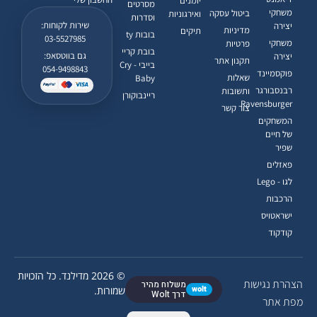
יומנים
מסרטים
משחקי
ביטול עסקה
ואירגוניות
וסדרות
שירות לקוחות:
יצירה
מדיניות
תיקים
בובות ty
03-5527985
משחקי
פרטיות
בובת קריי
גם בווטסאפ:
יצירה
תקנון אתר
בייבי - Cry
054-9498843
פוקסמיינד
שאלות
Baby
רבנסבורגר
ותשובות
ריינבוקורן
Ravensburger
צור קשר
המשחקים
של חיים
שפיר
פאזלים
לגו - Lego
הרכבות
ישראטויס
קודקוד
© 2026 מדילנד. כל הזכויות
הצהרת נגישות
משלוח מהיר
wolt
שמורות.
דרך Wolt
מפת אתר