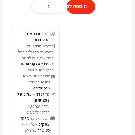
הוספה לסל
🎁
מגיע
מוצר אחד
מכל דגם
ℹ️
לפירוט מדויק של
הפריטים הכלולים בכל
תחפושת, ניתן לפנות
ל
שירות הלקוחות
או
לבקר בחנות שלנו
☎️
מכירה בסיטונאות
לפנות למספר
0544241253
📍
מדילנד – עולם של
צעצועים
נחלת יצחק 18,
מגדלי תל אביב
🚚
משלוחים עד
5 ימי
עסקים
לכל הארץ –
35 ש״ח
עד דלת