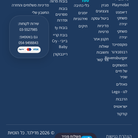
ספר
בובות פרווה
Playmobil
מגזין
מדיניות משלוחים והחזרה
כלי כתיבה
בובות
צעצועים
דיאמנט
החשבון שלי
יומנים
מסרטים
משחקי
ביטול עסקה
ואירגוניות
וסדרות
שירות לקוחות:
יצירה
מדיניות
תיקים
בובות ty
03-5527985
משחקי
פרטיות
בובת קריי
גם בווטסאפ:
יצירה
תקנון אתר
בייבי - Cry
054-9498843
פוקסמיינד
שאלות
Baby
רבנסבורגר
ותשובות
ריינבוקורן
Ravensburger
צור קשר
המשחקים
של חיים
שפיר
פאזלים
לגו - Lego
הרכבות
ישראטויס
קודקוד
© 2026 מדילנד. כל הזכויות
הצהרת נגישות
משלוח מהיר