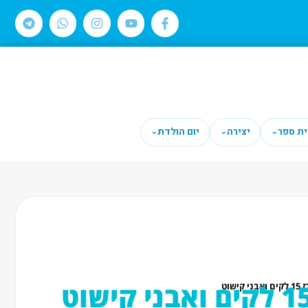
ית ספר
יצירה
יום הולדת
⌄
⌄
⌄
ישוט