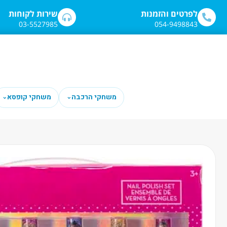
לתוכן
לפרטים והזמנות
שירות לקוחות
03-5527985
054-9498843
משחקי הרכבה
משחקי קופסא
⌄
⌄