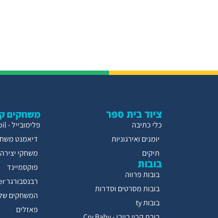
ציוד בית ספר
משחקים קו
כלי כתיבה
פלימובייל - Playmobil
יומנים ואירגוניות
דיאמנט משחק
תיקים
משחקי יצירה
בובות
פוקסמיינד
בובות פרווה
רבנסבורגר Ravensburger
בובות מסרטים וסדרות
המשחקים של 
בובות ty
פאזלים
בובת קריי בייבי - Cry Baby