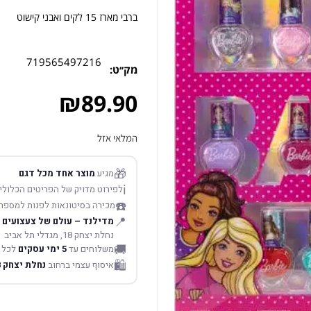
ברבי מארז 15 לקים ואבני קישוט
719565497216
מק׳׳ט:
₪
89.90
המלאי אזל
🎁
מגיע
מוצר אחד מכל דגם
ℹ️
לפירוט מדויק של הפריטים הכלולים
☎️
מכירה בסיטונאות לפנות למספר
📍
מדילנד – עולם של צעצועים
נחלת יצחק 18, מגדלי תל אביב
🚚
משלוחים עד
5 ימי עסקים
לכל 
🛍️
איסוף עצמי ברחוב
נחלת יצחק 18 תל אביב