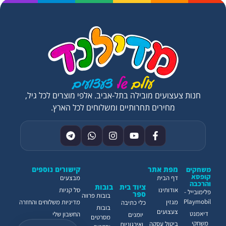
חנות צעצועים מובילה בתל-אביב. אלפי מוצרים לכל גיל,
מחירים תחרותיים ומשלוחים לכל הארץ.
מפת אתר
קישורים נוספים
משחקים
קופסא
דף הבית
מבצעים
והרכבה
ציוד בית
בובות
אודותינו
סל קניות
פלימובייל -
ספר
בובות פרווה
Playmobil
מגזין
מדיניות משלוחים והחזרה
כלי כתיבה
בובות
צעצועים
דיאמנט
החשבון שלי
יומנים
מסרטים
משחקי
ביטול עסקה
ואירגוניות