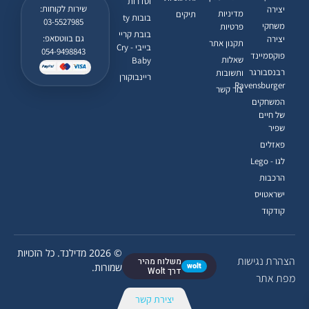
וסדרות
שירות לקוחות:
יצירה
מדיניות
תיקים
בובות ty
03-5527985
משחקי
פרטיות
בובת קריי
גם בווטסאפ:
יצירה
תקנון אתר
בייבי - Cry
054-9498843
פוקסמיינד
שאלות
Baby
רבנסבורגר
ותשובות
ריינבוקורן
Ravensburger
צור קשר
המשחקים
של חיים
שפיר
פאזלים
לגו - Lego
הרכבות
ישראטויס
קודקוד
© 2026 מדילנד. כל הזכויות
הצהרת נגישות
משלוח מהיר
wolt
שמורות.
דרך Wolt
מפת אתר
יצירת קשר