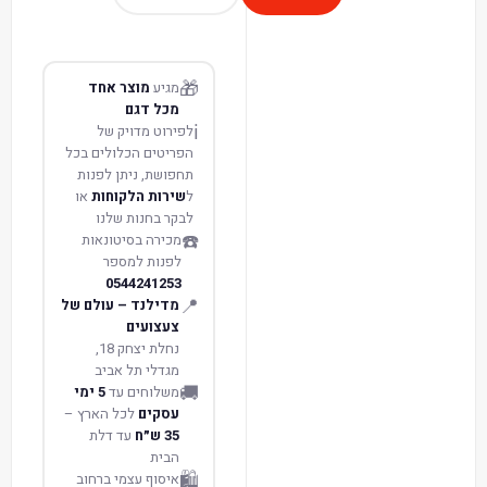
🎁
מגיע
מוצר אחד
מכל דגם
ℹ️
לפירוט מדויק של
הפריטים הכלולים בכל
תחפושת, ניתן לפנות
ל
שירות הלקוחות
או
לבקר בחנות שלנו
☎️
מכירה בסיטונאות
לפנות למספר
0544241253
📍
מדילנד – עולם של
צעצועים
נחלת יצחק 18,
מגדלי תל אביב
🚚
משלוחים עד
5 ימי
עסקים
לכל הארץ –
35 ש״ח
עד דלת
הבית
🛍️
איסוף עצמי ברחוב