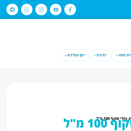
ית ספר
יצירה
יום הולדת
⌄
⌄
⌄
10 מ"ל
וזלי שקוף 100 מ"ל