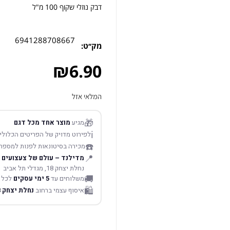
דבק נוזלי שקוף 100 מ"ל
6941288708667
מק׳׳ט:
₪
6.90
המלאי אזל
🎁
מגיע
מוצר אחד מכל דגם
ℹ️
לפירוט מדויק של הפריטים הכלולים
☎️
מכירה בסיטונאות לפנות למספר
📍
מדילנד – עולם של צעצועים
נחלת יצחק 18, מגדלי תל אביב
🚚
משלוחים עד
5 ימי עסקים
לכל 
🛍️
איסוף עצמי ברחוב
נחלת יצחק 18 תל אביב