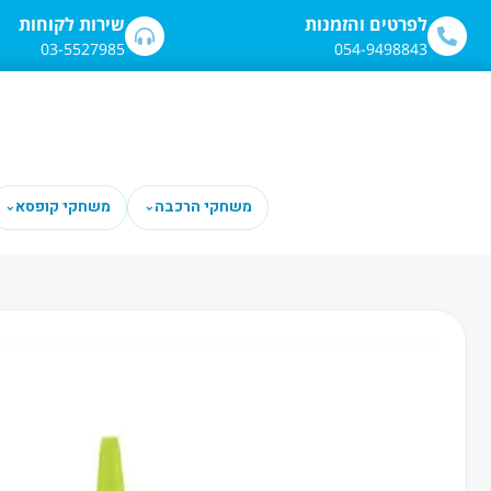
לתוכן
לפרטים והזמנות
שירות לקוחות
03-5527985
054-9498843
משחקי הרכבה
משחקי קופסא
⌄
⌄