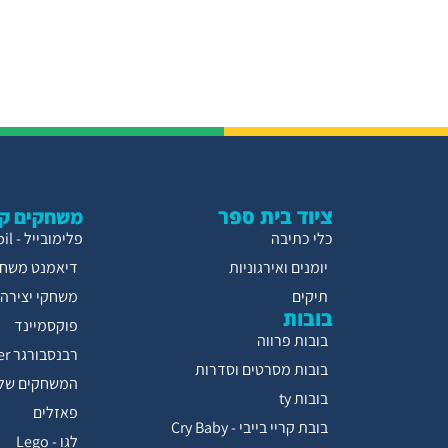
ציוד בית ספר
משחקים קו
כלי כתיבה
פלימובייל - Playmobil
יומנים ואירגוניות
דיאמנט משחק
תיקים
משחקי יצירה
בובות
פוקסמיינד
בובות פרווה
רבנסבורגר Ravensburger
בובות מסרטים וסדרות
המשחקים של 
בובות ty
פאזלים
בובת קריי בייבי - Cry Baby
לגו - Lego