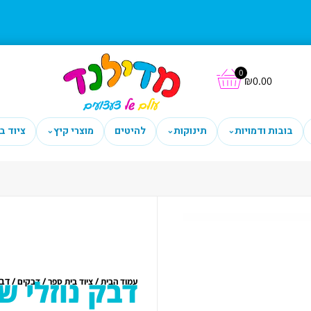
0
₪
0.00
בובות ודמויות
תינוקות
להיטים
מוצרי קיץ
ציוד ב
⌄
⌄
⌄
דבק נוזלי שקוף 0
/
/
/ דבק נ
עמוד הבית
ציוד בית ספר
דבקים