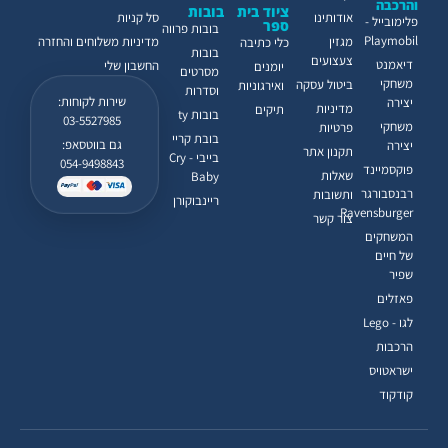
והרכבה
ציוד בית
בובות
אודותינו
סל קניות
פלימובייל -
ספר
בובות פרווה
Playmobil
מגזין
מדיניות משלוחים והחזרה
כלי כתיבה
בובות
צעצועים
דיאמנט
החשבון שלי
יומנים
מסרטים
משחקי
ביטול עסקה
ואירגוניות
וסדרות
שירות לקוחות:
יצירה
מדיניות
תיקים
בובות ty
03-5527985
משחקי
פרטיות
בובת קריי
גם בווטסאפ:
יצירה
תקנון אתר
בייבי - Cry
054-9498843
פוקסמיינד
שאלות
Baby
רבנסבורגר
ותשובות
ריינבוקורן
Ravensburger
צור קשר
המשחקים
של חיים
שפיר
פאזלים
לגו - Lego
הרכבות
ישראטויס
קודקוד