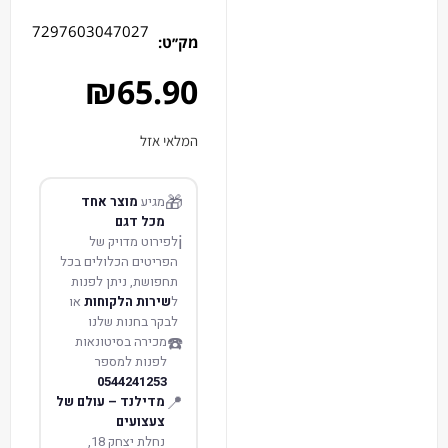
7297603047027
מק׳׳ט:
₪
65.90
המלאי אזל
🎁
מגיע
מוצר אחד
מכל דגם
ℹ️
לפירוט מדויק של
הפריטים הכלולים בכל
תחפושת, ניתן לפנות
ל
שירות הלקוחות
או
לבקר בחנות שלנו
☎️
מכירה בסיטונאות
לפנות למספר
0544241253
📍
מדילנד – עולם של
צעצועים
נחלת יצחק 18,