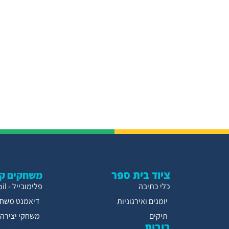
ציוד בית ספר
משחקים קו
כלי כתיבה
פלימובייל - Playmobil
יומנים ואירגוניות
דיאמנט משחק
תיקים
משחקי יצירה
בובות