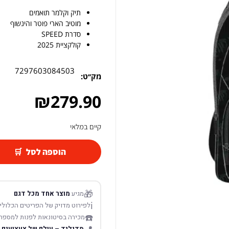
תיק וקלמר תואמים
מוטיב הארי פוטר והינשוף
סדרת SPEED
קולקציית 2025
7297603084503
מק׳׳ט:
₪
279.90
קיים במלאי
הוספה לסל
🎁
מגיע
מוצר אחד מכל דגם
ℹ️
לפירוט מדויק של הפריטים הכלולים
☎️
מכירה בסיטונאות לפנות למספר
מדילנד – עולם של צעצועים