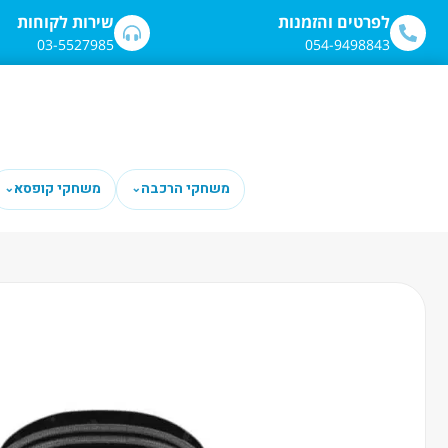
לתוכן
לפרטים והזמנות
שירות לקוחות
03-5527985
054-9498843
משחקי הרכבה
משחקי קופסא
⌄
⌄