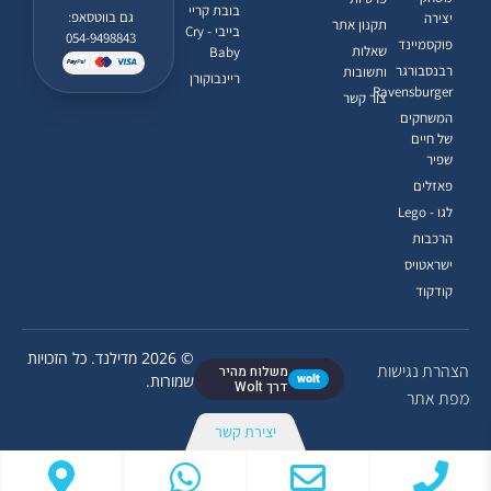
בובת קריי
גם בווטסאפ:
יצירה
תקנון אתר
בייבי - Cry
054-9498843
פוקסמיינד
שאלות
Baby
רבנסבורגר
ותשובות
ריינבוקורן
Ravensburger
צור קשר
המשחקים
של חיים
שפיר
פאזלים
לגו - Lego
הרכבות
ישראטויס
קודקוד
© 2026 מדילנד. כל הזכויות
הצהרת נגישות
משלוח מהיר
wolt
שמורות.
דרך Wolt
מפת אתר
יצירת קשר