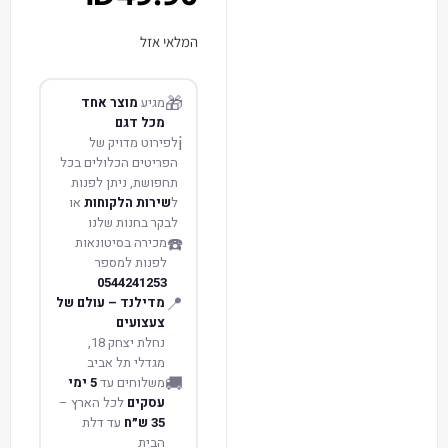
המלאי אזל
🎁
מגיע
מוצר אחד
מכל דגם
ℹ️
לפירוט מדויק של
הפריטים הכלולים בכל
תחפושת, ניתן לפנות
ל
שירות הלקוחות
או
לבקר בחנות שלנו
☎️
מכירה בסיטונאות
לפנות למספר
0544241253
📍
מדילנד – עולם של
צעצועים
נחלת יצחק 18,
מגדלי תל אביב
🚚
משלוחים עד
5 ימי
עסקים
לכל הארץ –
35 ש״ח
עד דלת
הבית