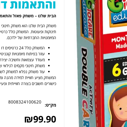
והתאמות דו 
הבית שלנו – משחק פאזל והתאמות דו –
משחק הבית שלנו הוא משחק חינוכי מבי
תינוקות ופעוטות. המשחק כולל כרטיסי
המיומנויות החברתיות של ילדכם.
המשחק כולל 24 כרטיסים דו צדיים בעלי עיצוב צבעוני ומעניין.
עוזר בפיתוח מיומנויות קוגניטי
מעודד עצמאות וחשיבה יצירתית
משחק חינוכי מקסים לגילאי ש
עוד משחק נפלא למשחק לשעות
כישורים חשובים בצורה חווייתית ופעי
8008324100620
מק׳׳ט:
₪
99.90