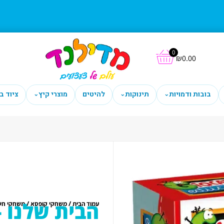
0
₪
0.00
בובות ודמויות
תינוקות
להיטים
מוצרי קיץ
ציוד ב
⌄
⌄
⌄
הבית שלנו 
/
/
עמוד הבית
משחקי קופסא
משחקי חש