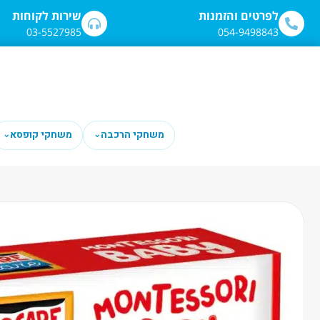
לתוכן
לפרטים והזמנות
שירות לקוחות
03-5527985
054-9498843
משחקי הרכבה
משחקי קופסא
⌄
⌄