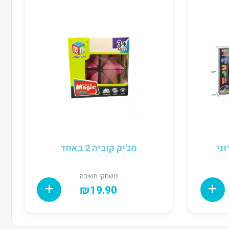
ני
מג'יק קוביה 2 באחד
משחקי חשיבה
₪
19.90