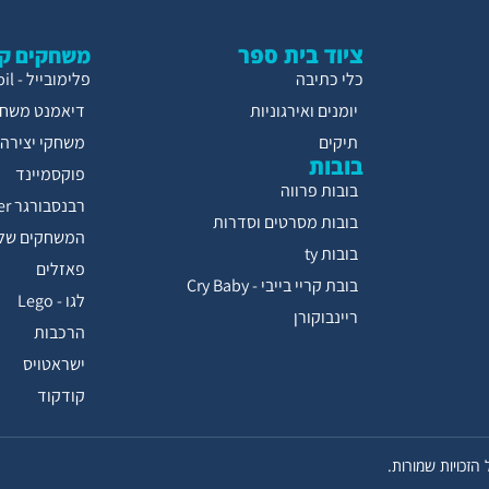
ציוד בית ספר
משחקים קו
כלי כתיבה
פלימובייל - Playmobil
יומנים ואירגוניות
דיאמנט משחק
תיקים
משחקי יצירה
בובות
פוקסמיינד
בובות פרווה
רבנסבורגר Ravensburger
בובות מסרטים וסדרות
המשחקים של 
בובות ty
פאזלים
בובת קריי בייבי - Cry Baby
לגו - Lego
ריינבוקורן
הרכבות
ישראטויס
קודקוד