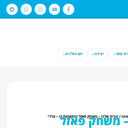
ית ספר
יצירה
יום הולדת
⌄
⌄
⌄
– משחק פאזל
/ הבית שלנו – משחק פאזל והתאמות דו – צדדי
יבה