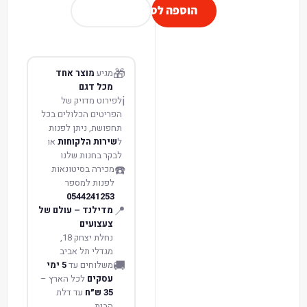
הוספה לסל
🎁
מגיע
מוצר אחד
מכל דגם
ℹ️
לפירוט מדויק של
הפריטים הכלולים בכל
תחפושת, ניתן לפנות
ל
שירות הלקוחות
או
לבקר בחנות שלנו
☎️
מכירה בסיטונאות
לפנות למספר
0544241253
📍
מדילנד – עולם של
צעצועים
נחלת יצחק 18,
מגדלי תל אביב
🚚
משלוחים עד
5 ימי
עסקים
לכל הארץ –
35 ש״ח
עד דלת
הבית