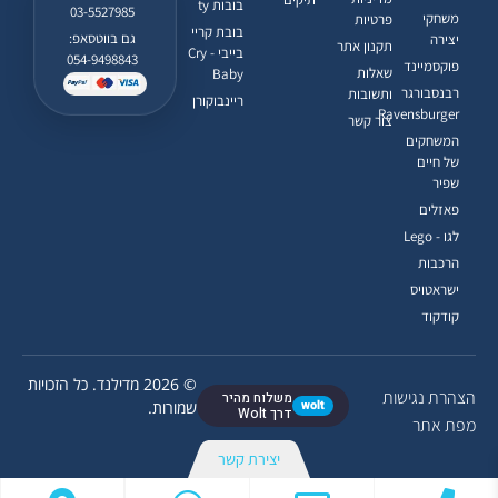
בובות ty
03-5527985
משחקי
פרטיות
בובת קריי
גם בווטסאפ:
יצירה
תקנון אתר
בייבי - Cry
054-9498843
פוקסמיינד
שאלות
Baby
רבנסבורגר
ותשובות
ריינבוקורן
Ravensburger
צור קשר
המשחקים
של חיים
שפיר
פאזלים
לגו - Lego
הרכבות
ישראטויס
קודקוד
© 2026 מדילנד. כל הזכויות
הצהרת נגישות
משלוח מהיר
wolt
שמורות.
דרך Wolt
מפת אתר
יצירת קשר