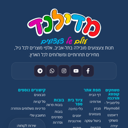
חנות צעצועים מובילה בתל-אביב. אלפי מוצרים לכל גיל,
מחירים תחרותיים ומשלוחים לכל הארץ.
מפת אתר
קישורים נוספים
משחקים
קופסא
דף הבית
מבצעים
והרכבה
ציוד בית
בובות
אודותינו
סל קניות
פלימובייל -
ספר
בובות פרווה
Playmobil
מגזין
מדיניות משלוחים והחזרה
כלי כתיבה
בובות
צעצועים
דיאמנט
החשבון שלי
יומנים
מסרטים
משחקי
ביטול עסקה
ואירגוניות
וסדרות
שירות לקוחות:
יצירה
מדיניות
תיקים