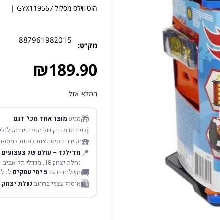
הוט ווילס מסלול GYX119567 |
887961982015
מק׳׳ט:
₪
189.90
המלאי אזל
🎁
מגיע
מוצר אחד מכל דגם
ℹ️
לפירוט מדויק של הפריטים הכלולים
☎️
מכירה בסיטונאות לפנות למספר
📍
מדילנד – עולם של צעצועים
נחלת יצחק 18, מגדלי תל אביב
🚚
משלוחים עד
5 ימי עסקים
לכל 
🛍️
איסוף עצמי ברחוב
נחלת יצחק 18 תל אביב