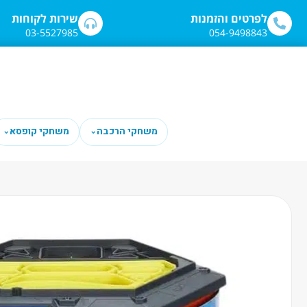
לתוכן
לפרטים והזמנות
שירות לקוחות
03-5527985
054-9498843
משחקי הרכבה
משחקי קופסא
⌄
⌄