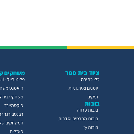
ציוד בית ספר
משחקים קו
כלי כתיבה
פלימובייל - Playmobil
יומנים ואירגוניות
דיאמנט משחק
תיקים
משחקי יצירה
בובות
פוקסמיינד
בובות פרווה
רבנסבורגר Ravensburger
בובות מסרטים וסדרות
המשחקים של 
בובות ty
פאזלים