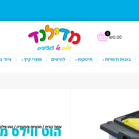
0
₪
0.00
בובות ודמויות
תינוקות
להיטים
מוצרי קיץ
ציוד ב
⌄
⌄
⌄
הוט ווילס מסלול 567
/
/
עמוד הבית
מכוניות ותחבורה
הוט ווילס