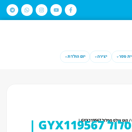
ית ספר
יצירה
יום הולדת
⌄
⌄
⌄
GYX119 |
/ הוט ווילס מסלול GYX119567 |