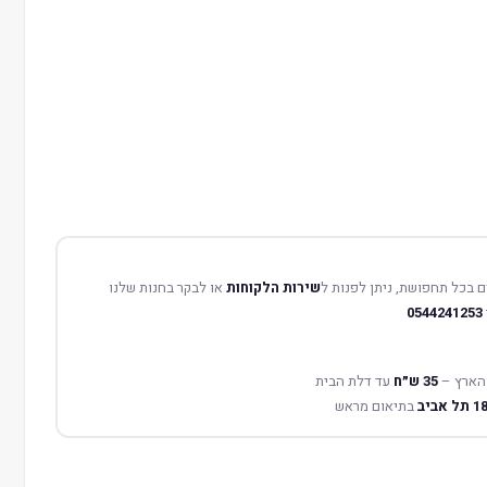
 בכל תחפושת, ניתן לפנות ל
שירות הלקוחות
או לבקר בחנות שלנו
0544241253
הארץ –
35 ש״ח
עד דלת הבית
בתיאום מראש