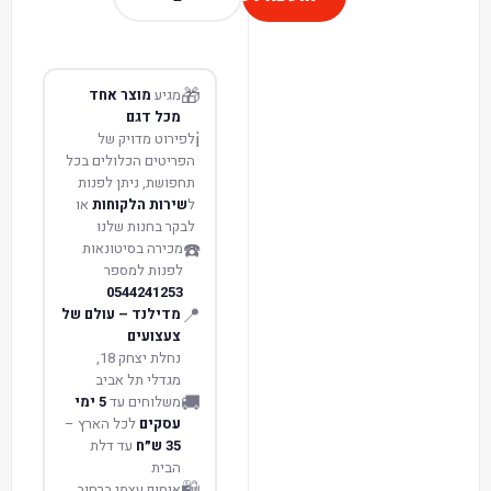
🎁
מגיע
מוצר אחד
מכל דגם
ℹ️
לפירוט מדויק של
הפריטים הכלולים בכל
תחפושת, ניתן לפנות
ל
שירות הלקוחות
או
לבקר בחנות שלנו
☎️
מכירה בסיטונאות
לפנות למספר
0544241253
📍
מדילנד – עולם של
צעצועים
נחלת יצחק 18,
מגדלי תל אביב
🚚
משלוחים עד
5 ימי
עסקים
לכל הארץ –
35 ש״ח
עד דלת
הבית
איסוף עצמי ברחוב