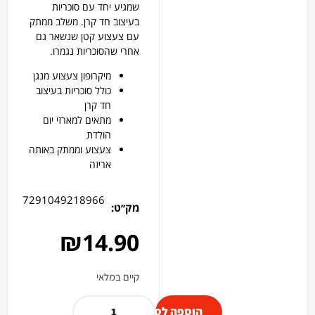
שמגיע יחד עם סוכריות
בעיצוב חד קרן. משלב ממתק
עם צעצוע קטן שנשאר גם
אחרי שהסוכריות נגמרו.
מיקרופון צעצוע מנגן
כולל סוכריות בעיצוב
חד קרן
מתאים למארזי יום
הולדת
צעצוע וממתק באותה
אריזה
7291049218966
מק׳׳ט:
₪
14.90
קיים במלאי
הוספה לסל