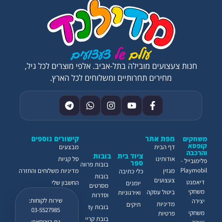
חנות צעצועים מובילה בתל-אביב. אלפי מוצרים לכל גיל,
מחירים תחרותיים ומשלוחים לכל הארץ.
מפת אתר
קישורים נוספים
משחקים
קופסא
דף הבית
מבצעים
והרכבה
ציוד בית
בובות
אודותינו
סל קניות
פלימובייל -
ספר
בובות פרווה
Playmobil
מגזין
מדיניות משלוחים והחזרה
כלי כתיבה
בובות
צעצועים
דיאמנט
החשבון שלי
יומנים
מסרטים
משחקי
ביטול עסקה
ואירגוניות
וסדרות
שירות לקוחות:
יצירה
מדיניות
תיקים
בובות ty
03-5527985
משחקי
פרטיות
בובת קריי
גם בווטסאפ: