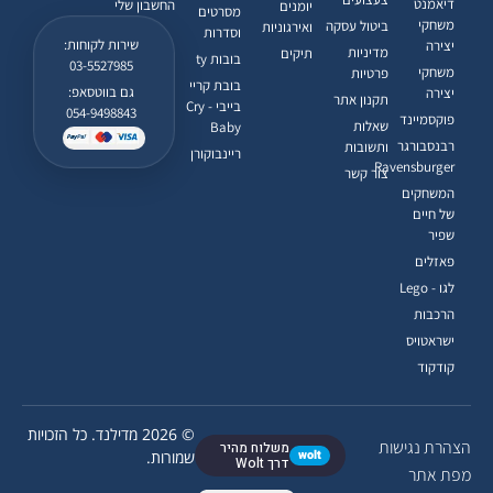
דיאמנט
החשבון שלי
יומנים
מסרטים
משחקי
ביטול עסקה
ואירגוניות
וסדרות
שירות לקוחות:
יצירה
מדיניות
תיקים
בובות ty
03-5527985
משחקי
פרטיות
בובת קריי
גם בווטסאפ:
יצירה
תקנון אתר
בייבי - Cry
054-9498843
פוקסמיינד
שאלות
Baby
רבנסבורגר
ותשובות
ריינבוקורן
Ravensburger
צור קשר
המשחקים
של חיים
שפיר
פאזלים
לגו - Lego
הרכבות
ישראטויס
קודקוד
© 2026 מדילנד. כל הזכויות
הצהרת נגישות
משלוח מהיר
wolt
שמורות.
דרך Wolt
מפת אתר