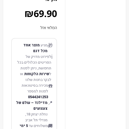
₪
69.90
המלאי אזל
🎁
מגיע
מוצר אחד
מכל דגם
ℹ️
לפירוט מדויק של
הפריטים הכלולים בכל
תחפושת, ניתן לפנות
ל
שירות הלקוחות
או
לבקר בחנות שלנו
☎️
מכירה בסיטונאות
לפנות למספר
0544241253
📍
מדילנד – עולם של
צעצועים
נחלת יצחק 18,
מגדלי תל אביב
🚚
משלוחים עד
5 ימי