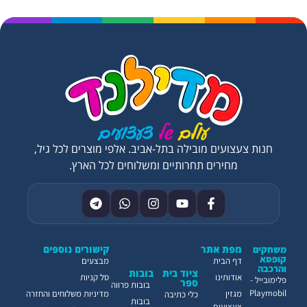
חנות צעצועים מובילה בתל-אביב. אלפי מוצרים לכל גיל,
מחירים תחרותיים ומשלוחים לכל הארץ.
מפת אתר
קישורים נוספים
משחקים
קופסא
דף הבית
מבצעים
והרכבה
ציוד בית
בובות
אודותינו
סל קניות
פלימובייל -
ספר
בובות פרווה
Playmobil
מגזין
מדיניות משלוחים והחזרה
כלי כתיבה
בובות
צעצועים