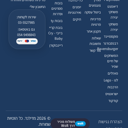
כלי כתיבה
בובות
צעצועים
דיאמנט
החשבון שלי
יומנים
מסרטים
משחקי
ביטול עסקה
ואירגוניות
וסדרות
שירות לקוחות:
יצירה
מדיניות
תיקים
בובות ty
03-5527985
משחקי
פרטיות
בובת קריי
גם בווטסאפ:
יצירה
תקנון אתר
בייבי - Cry
054-9498843
פוקסמיינד
שאלות
Baby
רבנסבורגר
ותשובות
ריינבוקורן
Ravensburger
צור קשר
המשחקים
של חיים
שפיר
פאזלים
לגו - Lego
הרכבות
ישראטויס
קודקוד
© 2026 מדילנד. כל הזכויות
הצהרת נגישות
משלוח מהיר
wolt
שמורות.
דרך Wolt