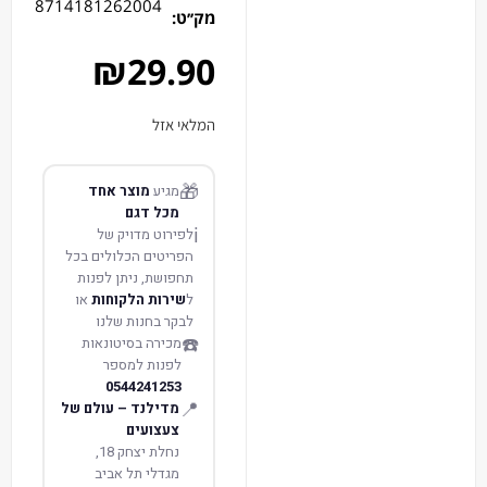
8714181262004
מק׳׳ט:
₪
29.90
המלאי אזל
🎁
מגיע
מוצר אחד
מכל דגם
ℹ️
לפירוט מדויק של
הפריטים הכלולים בכל
תחפושת, ניתן לפנות
ל
שירות הלקוחות
או
לבקר בחנות שלנו
☎️
מכירה בסיטונאות
לפנות למספר
0544241253
📍
מדילנד – עולם של
צעצועים
נחלת יצחק 18,
מגדלי תל אביב