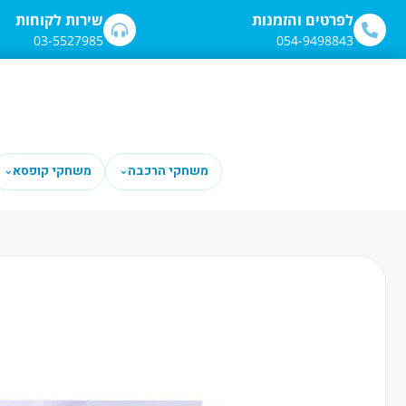
לתוכן
לפרטים והזמנות
שירות לקוחות
03-5527985
054-9498843
משחקי הרכבה
משחקי קופסא
⌄
⌄