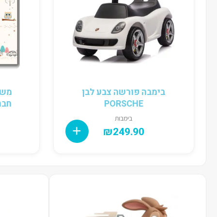
בימבה פורשה צבע לבן
משט
PORSCHE
חברים
בימבות
₪
249.90