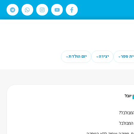
ית ספר
יצירה
יום הולדת
⌄
⌄
⌄
יובל
המבולבל?
 המבולבל
ם, מוזיקה וצחוק ללא הפסקה.