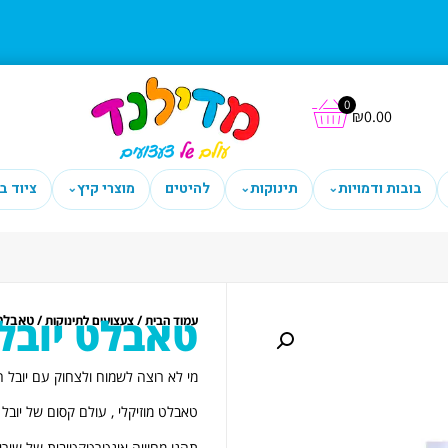
0
₪
0.00
בובות ודמויות
תינוקות
להיטים
מוצרי קיץ
ציוד ב
⌄
⌄
⌄
טאבלט יובל
/
/ טאבלט 
עמוד הבית
צעצועים לתינוקות
מי לא רוצה לשמוח ולצחוק עם יובל 
טאבלט מוזיקלי , עולם קסום של יובל
תהנו מחוויה אינטרטקטיבית של שירי