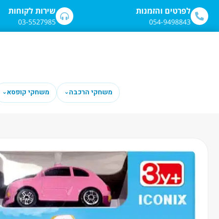
לתוכן
לפרטים והזמנות
שירות לקוחות
03-5527985
054-9498843
משחקי הרכבה
משחקי קופסא
⌄
⌄