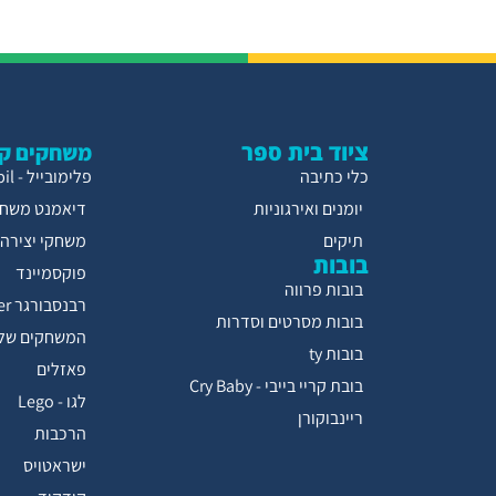
ציוד בית ספר
משחקים קו
כלי כתיבה
פלימובייל - Playmobil
יומנים ואירגוניות
דיאמנט משחק
תיקים
משחקי יצירה
בובות
פוקסמיינד
בובות פרווה
רבנסבורגר Ravensburger
בובות מסרטים וסדרות
המשחקים של 
בובות ty
פאזלים
בובת קריי בייבי - Cry Baby
לגו - Lego
ריינבוקורן
הרכבות
ישראטויס