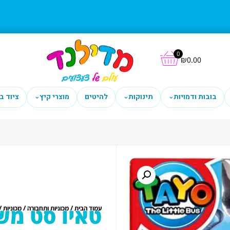
0
₪
0.00
בובות ודמויות
תינוקות
להיטים
מוצרי קיץ
ציוד ב
⌄
⌄
⌄
טאיו סט מש
/
/
/
עמוד הבית
מכוניות ותחבורה
מכוניות