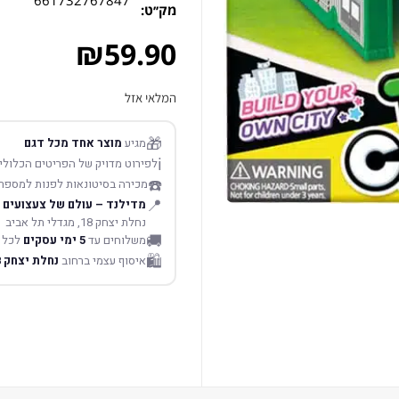
661732767847
מק׳׳ט:
₪
59.90
המלאי אזל
🎁
מגיע
מוצר אחד מכל דגם
ℹ️
לפירוט מדויק של הפריטים הכלולים
☎️
מכירה בסיטונאות לפנות למספר
📍
מדילנד – עולם של צעצועים
נחלת יצחק 18, מגדלי תל אביב
🚚
משלוחים עד
5 ימי עסקים
לכל 
🛍️
איסוף עצמי ברחוב
נחלת יצחק 18 תל אביב