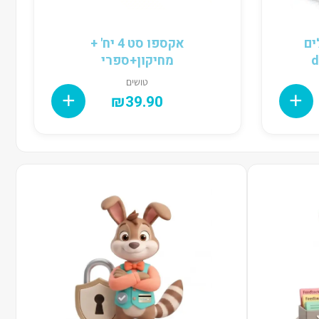
לים
אקספו סט 4 יח' +
מחיקון+ספרי
טושים
₪
39.90