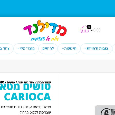
0
₪
0.00
בובות ודמויות
תינוקות
להיטים
מוצרי קיץ
ציוד ב
⌄
⌄
⌄
/
/
/ טושים
עמוד הבית
ציוד בית ספר
טושים
CARIOCA
שצריכות לבלוט מרחוק.