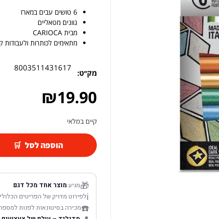
6 טושים עבים במארז
גוונים מטאליים
מבית CARIOCA
מתאימים לכותרות ולעבודות ק
8003511431617
מק׳׳ט:
₪
19.90
קיים במלאי
הוספה לסל
🎁
מגיע
מוצר אחד מכל דגם
ℹ️
לפירוט מדויק של הפריטים הכלולים
☎️
מכירה בסיטונאות לפנות למספר
מדילנד – עולם של צעצועים