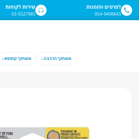
לתוכן
לפרטים והזמנות
שירות לקוחות
03-5527985
054-9498843
משחקי הרכבה
משחקי קופסא
⌄
⌄