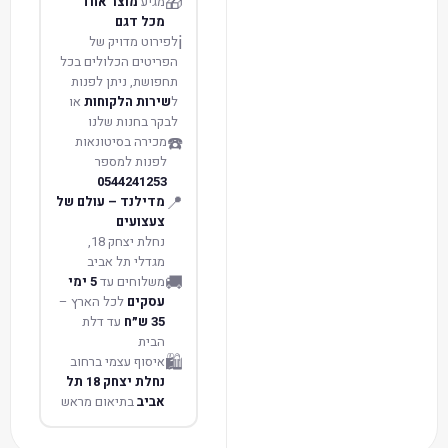
🎁
מגיע
מוצר אחד
מכל דגם
ℹ️
לפירוט מדויק של
הפריטים הכלולים בכל
תחפושת, ניתן לפנות
ל
שירות הלקוחות
או
לבקר בחנות שלנו
☎️
מכירה בסיטונאות
לפנות למספר
0544241253
📍
מדילנד – עולם של
צעצועים
נחלת יצחק 18,
מגדלי תל אביב
🚚
משלוחים עד
5 ימי
עסקים
לכל הארץ –
35 ש״ח
עד דלת
הבית
🛍️
איסוף עצמי ברחוב
נחלת יצחק 18 תל
אביב
בתיאום מראש