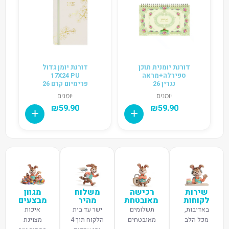
דורנת יומנית תוכן
דורנת יומן גדול
ספירלה+מראה
17X24 PU
נגרין 26
פרימיום קרם 26
יומנים
יומנים
₪
59.90
₪
59.90
שירות
רכישה
משלוח
מגוון
לקוחות
מאובטחת
מהיר
מבצעים
באדיבות,
תשלומים
ישר עד בית
איכות
מכל הלב
מאובטחים
הלקוח תוך 4
מצוינת