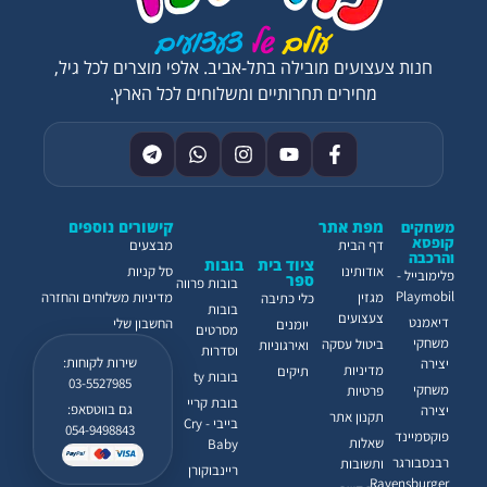
חנות צעצועים מובילה בתל-אביב. אלפי מוצרים לכל גיל,
מחירים תחרותיים ומשלוחים לכל הארץ.
מפת אתר
קישורים נוספים
משחקים
קופסא
דף הבית
מבצעים
והרכבה
ציוד בית
בובות
אודותינו
סל קניות
פלימובייל -
ספר
בובות פרווה
Playmobil
מגזין
מדיניות משלוחים והחזרה
כלי כתיבה
בובות
צעצועים
דיאמנט
החשבון שלי
יומנים
מסרטים
משחקי
ביטול עסקה
ואירגוניות
וסדרות
שירות לקוחות:
יצירה
מדיניות
תיקים
בובות ty
03-5527985
משחקי
פרטיות
בובת קריי
גם בווטסאפ:
יצירה
תקנון אתר
בייבי - Cry
054-9498843
פוקסמיינד
שאלות
Baby
רבנסבורגר
ותשובות
ריינבוקורן
Ravensburger