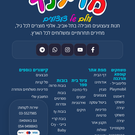
חנות צעצועים מובילה בתל-אביב. אלפי מוצרים לכל גיל,
מחירים תחרותיים ומשלוחים לכל הארץ.
מפת אתר
קישורים נוספים
משחקים
קופסא
דף הבית
מבצעים
והרכבה
ציוד בית
בובות
אודותינו
סל קניות
פלימובייל -
ספר
בובות פרווה
Playmobil
מגזין
מדיניות משלוחים והחזרה
כלי כתיבה
בובות
צעצועים
דיאמנט
החשבון שלי
יומנים
מסרטים
משחקי
ביטול עסקה
ואירגוניות
וסדרות
שירות לקוחות:
יצירה
מדיניות
תיקים
בובות ty
03-5527985
משחקי
פרטיות
בובת קריי
גם בווטסאפ:
יצירה
תקנון אתר
בייבי - Cry
054-9498843
פוקסמיינד
שאלות
Baby