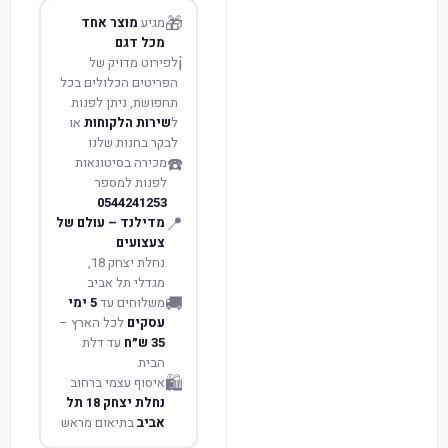
🎁
מגיע
מוצר אחד
מכל דגם
ℹ️
לפירוט מדויק של
הפריטים הכלולים בכל
תחפושת, ניתן לפנות
ל
שירות הלקוחות
או
לבקר בחנות שלנו
☎️
מכירה בסיטונאות
לפנות למספר
0544241253
📍
מדילנד – עולם של
צעצועים
נחלת יצחק 18,
מגדלי תל אביב
🚚
משלוחים עד
5 ימי
עסקים
לכל הארץ –
35 ש״ח
עד דלת
הבית
🛍️
איסוף עצמי ברחוב
נחלת יצחק 18 תל
אביב
בתיאום מראש