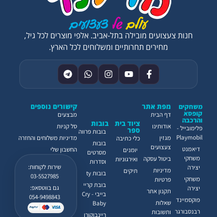
חנות צעצועים מובילה בתל-אביב. אלפי מוצרים לכל גיל,
מחירים תחרותיים ומשלוחים לכל הארץ.
מפת אתר
קישורים נוספים
משחקים
קופסא
דף הבית
מבצעים
והרכבה
ציוד בית
בובות
אודותינו
סל קניות
פלימובייל -
ספר
בובות פרווה
Playmobil
מגזין
מדיניות משלוחים והחזרה
כלי כתיבה
בובות
צעצועים
דיאמנט
החשבון שלי
יומנים
מסרטים
משחקי
ביטול עסקה
ואירגוניות
וסדרות
שירות לקוחות:
יצירה
מדיניות
תיקים
בובות ty
03-5527985
משחקי
פרטיות
בובת קריי
גם בווטסאפ:
יצירה
תקנון אתר
בייבי - Cry
054-9498843
פוקסמיינד
שאלות
Baby
רבנסבורגר
ותשובות
ריינבוקורן