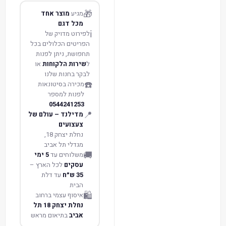
🎁
מגיע
מוצר אחד
מכל דגם
ℹ️
לפירוט מדויק של
הפריטים הכלולים בכל
תחפושת, ניתן לפנות
ל
שירות הלקוחות
או
לבקר בחנות שלנו
☎️
מכירה בסיטונאות
לפנות למספר
0544241253
📍
מדילנד – עולם של
צעצועים
נחלת יצחק 18,
מגדלי תל אביב
🚚
משלוחים עד
5 ימי
עסקים
לכל הארץ –
35 ש״ח
עד דלת
הבית
🛍️
איסוף עצמי ברחוב
נחלת יצחק 18 תל
אביב
בתיאום מראש